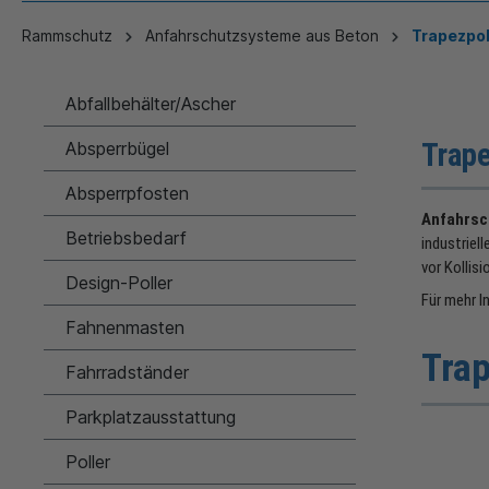
Rammschutz
Anfahrschutzsysteme aus Beton
Trapezpol
Abfallbehälter/Ascher
Trape
Absperrbügel
Absperrpfosten
Anfahrsc
Betriebsbedarf
industriel
vor Kollis
Design-Poller
Für mehr I
Fahnenmasten
Trap
Fahrradständer
Parkplatzausstattung
Poller