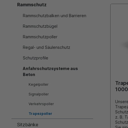
Rammschutz
Rammschutzbalken und Barrieren
Rammschutzbügel
Rammschutzpoller
Regal- und Säulenschutz
Schutzprofile
Anfahrschutzsysteme aus
Beton
Trap
Kegelpoller
100
Signalpoller
Gelb
Unsere
Verkehrspoller
Trapez
Schutz von sensibl
Trapezpoller
z. B. 
Schutz vo
Sitzbänke
Sie si