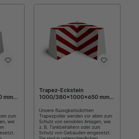
Trapez-Eckstein
0 mm
1000/380x1000x650 mm
Weiß/Rot lackiert
Unsere flüssigkeitsdichten
llem zum
Trapezpoller werden vor allem zum
Schutz von sensiblen Anlagen, wie
um
z. B. Tankbehältern oder zum
Schutz von Gebäuden eingesetzt.
n
Sie sind in unterschiedlichen