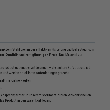
rzinktem Stahl dienen der effektiven Halterung und Befestigung. In
ter Qualität
und zum
günstigen Preis
. Das Material zur
.
rs robust gegenüber Witterungen – die sichere Befestigung ist
n und werden so all Ihren Anforderungen gerecht.
hältnis
online kaufen.
ns.
 Ansprechpartner: In unserem Sortiment führen wir Rohrschellen
das Produkt in den Warenkorb legen.