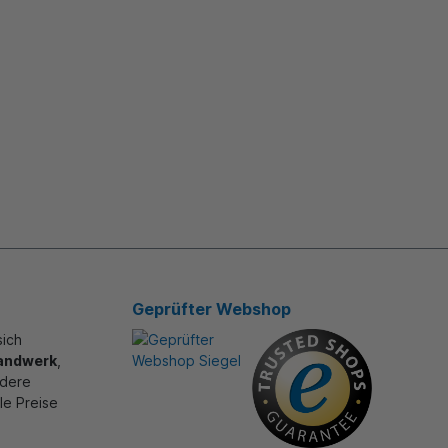
Geprüfter Webshop
sich
andwerk
,
ndere
lle Preise