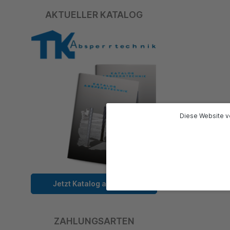
AKTUELLER KATALOG
Diese Website v
Jetzt Katalog ansehen!
ZAHLUNGSARTEN