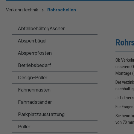
Verkehrstechnik
Rohrschellen
Abfallbehälter/Ascher
Rohr
Absperrbügel
Absperrpfosten
Ob Verkehr
Betriebsbedarf
unserem On
Montage (v
Design-Poller
Der verzin
nachhaltig
Fahnenmasten
Jetzt verz
Fahrradständer
Für Fragen
Parkplatzausstattung
Sie benöti
von 70 mm 
Poller