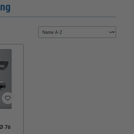
ung
 Ø 76