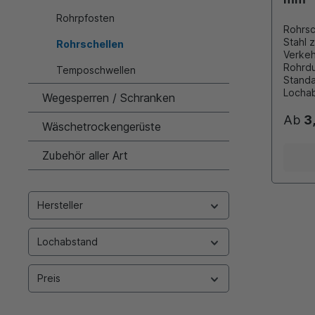
Rohrpfosten
Rohrsc
Stahl 
Rohrschellen
Verkeh
Rohrd
Temposchwellen
Standardmä
Locha
Wegesperren / Schranken
Aufprei
350mm
Ab
3
Wäschetrockengerüste
900mm.
Schell
Zubehör aller Art
Mutter
Hersteller
Lochabstand
Preis