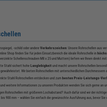
schellen
sspiegel, -schild oder andere
Verkehrszeichen
: Unsere Rohrschellen aus ve
line Shop finden Sie für jeden Einsatzbereich die ideale Rohrschelle in
höchs
erzinkte Schellenschrauben M8 x 25 und Muttern) liefern wir Ihnen direkt mit
kte Stahl sichert hohe
Langlebigkeit
und macht unsere Rohrschellen besonde
 gewährleistet. Wir bieten Rohrschellen mit unterschiedlichen Durchmessern a
inkte Stahl Rohrschellen entdecken und zum
besten Preis-Leistungs-Ver
 und weitere Informationen zu unseren Produkten wenden Sie sich gerne an u
gen Rohrschellen mit größerem Lochabstand? Auch dafür sind wir der richtige
bis 900 mm – wählen Sie einfach die gewünschte Ausführung aus, bevor Sie 