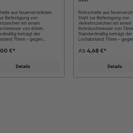
helle aus feuerverzinktem
Rohrschelle aus feuerverz
zur Befestigung von
Stahl zur Befestigung von
rszeichen mit einem
Verkehrszeichen mit einem
urchmesser von 60mm.
Rohrdurchmesser von 76m
ßig beträgt der
Standardmäßig beträgt der
bstand 70mm – gegen
Lochabstand 70mm – gege
s liefern wir Ihnen diesen in
Aufpreis liefern wir Ihnen die
, 500mm, 700mm und
350mm, 500mm, 700mm un
,00 €*
Ab
4,68 €*
 Im Lieferumfang sind die
900mm. Im Lieferumfang sin
enschrauben M8x25 inkl.
Schellenschrauben M8x25 i
n enthalten.
Muttern enthalten.
Details
Details