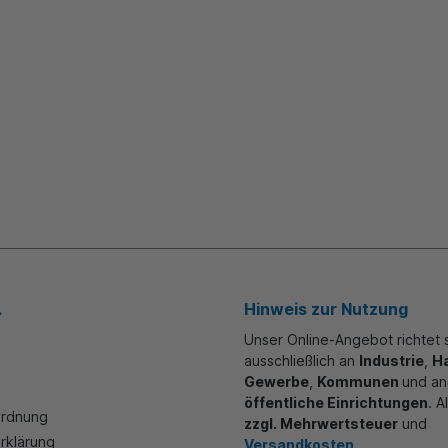
.
Hinweis zur Nutzung
Unser Online-Angebot richtet 
ausschließlich an
Industrie
,
H
Gewerbe
,
Kommunen
und a
öffentliche Einrichtungen
. A
ordnung
zzgl. Mehrwertsteuer
und
rklärung
Versandkosten
.