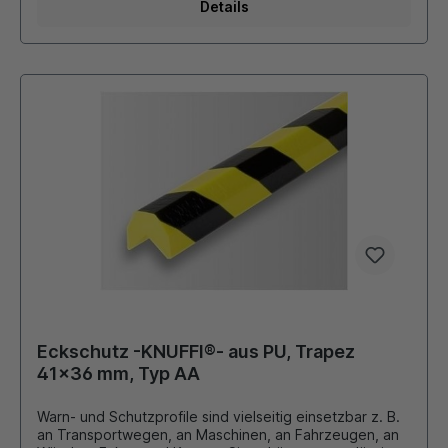
vielseitig eingesetzt werden. Material aus FCKW
Details
freiem Polyurethanschaum hoch flexibel und gegen
Farbabrieb geschützt temperaturbeständig von - 40 °C
bis + 100 °C Innen- und Außeneinsatz geeignet sind
brandgeprüft nach DIN 4102 B2. Farbe: gelb/schwarz
Länge: 0,5 oder 1 Meter
Eckschutz -KNUFFI®- aus PU, Trapez
41x36 mm, Typ AA
Warn- und Schutzprofile sind vielseitig einsetzbar z. B.
an Transportwegen, an Maschinen, an Fahrzeugen, an