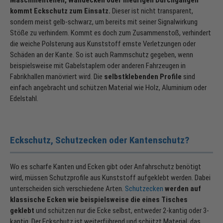
Maschinenteilen, Wandecken oder niedrigen Durchgängen
kommt Eckschutz zum Einsatz.
Dieser ist nicht transparent,
sondern meist gelb-schwarz, um bereits mit seiner Signalwirkung
Stöße zu verhindern. Kommt es doch zum Zusammenstoß, verhindert
die weiche Polsterung aus Kunststoff ernste Verletzungen oder
Schäden an der Kante. So ist auch Rammschutz gegeben, wenn
beispielsweise mit Gabelstaplern oder anderen Fahrzeugen in
Fabrikhallen manövriert wird. Die
selbstklebenden Profile
sind
einfach angebracht und schützen Material wie Holz, Aluminium oder
Edelstahl.
Eckschutz, Schutzecken oder Kantenschutz?
Wo es scharfe Kanten und Ecken gibt oder Anfahrschutz benötigt
wird, müssen Schutzprofile aus Kunststoff aufgeklebt werden. Dabei
unterscheiden sich verschiedene Arten.
Schutzecken
werden auf
klassische Ecken wie beispielsweise die eines Tisches
geklebt
und schützen nur die Ecke selbst, entweder 2-kantig oder 3-
kantig. Der Eckschutz ist weiterführend und schützt Material, das