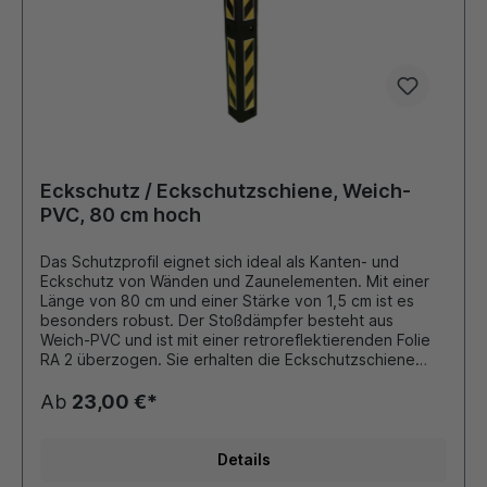
Eckschutz / Eckschutzschiene, Weich-
PVC, 80 cm hoch
Das Schutzprofil eignet sich ideal als Kanten- und
Eckschutz von Wänden und Zaunelementen. Mit einer
Länge von 80 cm und einer Stärke von 1,5 cm ist es
besonders robust. Der Stoßdämpfer besteht aus
Weich-PVC und ist mit einer retroreflektierenden Folie
RA 2 überzogen. Sie erhalten die Eckschutzschiene
inklusive Befestigungsmaterial. Eckdaten: Stoßdämpfer
aus Weich-PVC Länge: 80 cm Schenkel: 8 cm Stärke:
Ab
23,00 €*
1,5 cm retroreflektierende Folie RA 2 inklusive
Befestigungsmaterial: 6 Schraubdübel 6 x 40 mm
Details