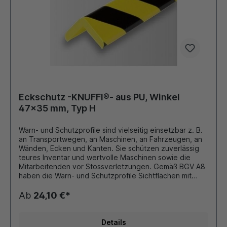
Klebestreifen (außer Typ B und BB) ausgestattet und
besitzen eine sehr starke Haftkraft (21 N/25 mm).
Acrylatkleber ist licht- und alterungsbeständig. Dieser
Artikel ist als Meterware, 5 oder 50 Meter Rolle
erhältlich. Andere Farben wie weiss, schwarz oder
rot/weiss sind auch auf Anfage erhältlich!
Eckschutz -KNUFFI®- aus PU, Winkel
47x35 mm, Typ H
Warn- und Schutzprofile sind vielseitig einsetzbar z. B.
an Transportwegen, an Maschinen, an Fahrzeugen, an
Wänden, Ecken und Kanten. Sie schützen zuverlässig
teures Inventar und wertvolle Maschinen sowie die
Mitarbeitenden vor Stossverletzungen. Gemäß BGV A8
haben die Warn- und Schutzprofile Sichtflächen mit
gelb/schwarzen oder für Transportwagen und
Flurförderzeuge rot/weißen Diagonalstreifen. Die Warn-
Ab
24,10 €*
und Schutzprofile lassen sich schnell und problemlos
dank der stark haftenden Klebestreifen anbringen.
Eventuell mit einem Cuttermesser oder Schere auf die
Details