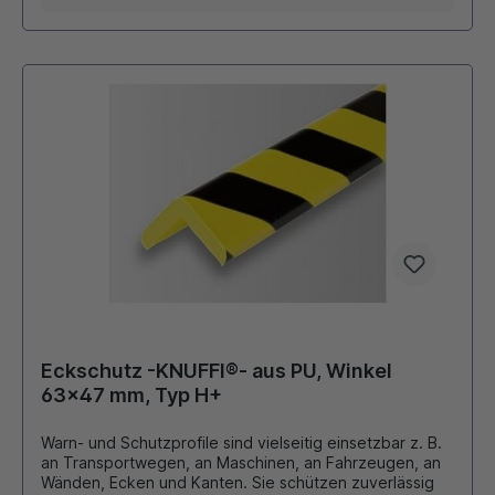
richtige Länge schneiden, Schutzfolie der Klebestreifen
entfernen und kurz auf die gereinigte Fläche pressen
(außer Kantenschutz Typ B und BB Steckverbindung).
Material aus FCKW freiem Polyurethanschaum hoch
flexibel und gegen Farbabrieb geschützt
temperaturbeständig von - 40 °C bis + 100 °C Innen-
und Außeneinsatz geeignet sind brandgeprüft nach DIN
4102 B2. Alle Profile sind mit stark haftenden
Klebestreifen (außer Typ B und BB) ausgestattet und
besitzen eine sehr starke Haftkraft (21 N/25 mm).
Acrylatkleber ist licht- und alterungsbeständig. Dieser
Artikel ist als Meterware, 5 oder 50 Meter Rolle
erhältlich. Andere Farben wie weiss, schwarz oder
rot/weiss sind auch auf Anfage erhältlich!
Eckschutz -KNUFFI®- aus PU, Winkel
63x47 mm, Typ H+
Warn- und Schutzprofile sind vielseitig einsetzbar z. B.
an Transportwegen, an Maschinen, an Fahrzeugen, an
Wänden, Ecken und Kanten. Sie schützen zuverlässig