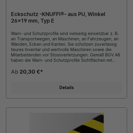
Eckschutz -KNUFFI®- aus PU, Winkel
26x19 mm, Typ E
Warn- und Schutzprofile sind vielseitig einsetzbar z. B.
an Transportwegen, an Maschinen, an Fahrzeugen, an
Wänden, Ecken und Kanten. Sie schützen zuverlässig
teures Inventar und wertvolle Maschinen sowie die
Mitarbeitenden vor Stossverletzungen. Gemäß BGV A8
haben die Warn- und Schutzprofile Sichtflächen mit
gelb/schwarzen oder für Transportwagen und
Flurförderzeuge rot/weißen Diagonalstreifen. Die Warn-
Ab
20,30 €*
und Schutzprofile lassen sich schnell und problemlos
dank der stark haftenden Klebestreifen anbringen.
Eventuell mit einem Cuttermesser oder Schere auf die
Details
richtige Länge schneiden, Schutzfolie der Klebestreifen
entfernen und kurz auf die gereinigte Fläche pressen
(außer Kantenschutz Typ B und BB Steckverbindung).
Material aus FCKW freiem Polyurethanschaum hoch
flexibel und gegen Farbabrieb geschützt
temperaturbeständig von - 40 °C bis + 100 °C Innen-
und Außeneinsatz geeignet sind brandgeprüft nach DIN
4102 B2. Alle Profile sind mit stark haftenden