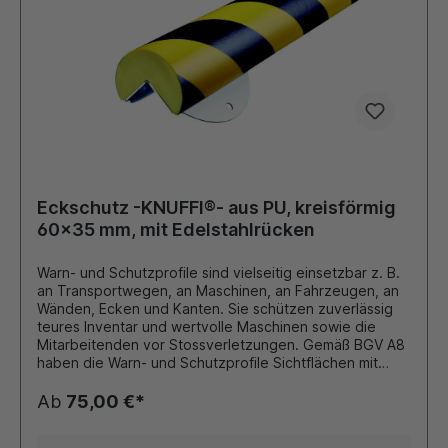
Eckschutz -KNUFFI®- aus PU, kreisförmig
60x35 mm, mit Edelstahlrücken
Warn- und Schutzprofile sind vielseitig einsetzbar z. B.
an Transportwegen, an Maschinen, an Fahrzeugen, an
Wänden, Ecken und Kanten. Sie schützen zuverlässig
teures Inventar und wertvolle Maschinen sowie die
Mitarbeitenden vor Stossverletzungen. Gemäß BGV A8
haben die Warn- und Schutzprofile Sichtflächen mit
gelb/schwarzen oder für Transportwagen und
Flurförderzeuge rot/weißen Diagonalstreifen. Das Profil
Ab
75,00 €*
kann durch seinen Edelstahlrücken an unterschiedlichen
Untergründen angeschraubt werden und somit