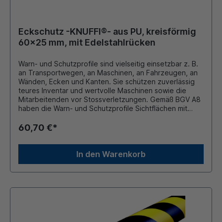
Eckschutz -KNUFFI®- aus PU, kreisförmig
60x25 mm, mit Edelstahlrücken
Warn- und Schutzprofile sind vielseitig einsetzbar z. B.
an Transportwegen, an Maschinen, an Fahrzeugen, an
Wänden, Ecken und Kanten. Sie schützen zuverlässig
teures Inventar und wertvolle Maschinen sowie die
Mitarbeitenden vor Stossverletzungen. Gemäß BGV A8
haben die Warn- und Schutzprofile Sichtflächen mit
gelb/schwarzen oder für Transportwagen und
Flurförderzeuge rot/weißen Diagonalstreifen. Das Profil
60,70 €*
kann durch seinen Edelstahlrücken an unterschiedlichen
Untergründen angeschraubt werden und somit
vielseitig eingesetzt werden. Material aus FCKW
In den Warenkorb
freiem Polyurethanschaum hoch flexibel und gegen
Farbabrieb geschützt temperaturbeständig von - 40 °C
bis + 100 °C Innen- und Außeneinsatz geeignet sind
brandgeprüft nach DIN 4102 B2. Farbe: gelb/schwarz
Länge: 1 Meter