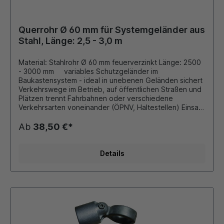
Querrohr Ø 60 mm für Systemgeländer aus
Stahl, Länge: 2,5 - 3,0 m
Material: Stahlrohr Ø 60 mm feuerverzinkt Länge: 2500
- 3000 mm variables Schutzgeländer im
Baukastensystem - ideal in unebenen Geländen sichert
Verkehrswege im Betrieb, auf öffentlichen Straßen und
Plätzen trennt Fahrbahnen oder verschiedene
Verkehrsarten voneinander (ÖPNV, Haltestellen) Einsatz
als Umlaufsperre, Treppengeländer,
Personenleitsystem Bauteile sind verbunden durch
Ab
38,50 €*
elektrisch nicht leitende Verbindungsteile und
Edelstahlschrauben ACHTUNG: ab einer Gesamtlänge
von 2,4 m wird einmalig ein Sperrgutzuschlag in Höhe
Details
von 35,00 € erhoben.