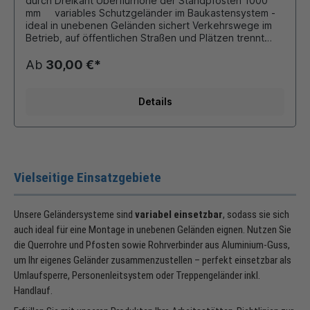
durch Dreikant Überflurhöhe der Standpfosten 1000
mm variables Schutzgeländer im Baukastensystem -
ideal in unebenen Geländen sichert Verkehrswege im
Betrieb, auf öffentlichen Straßen und Plätzen trennt
Fahrbahnen oder verschiedene Verkehrsarten
voneinander (ÖPNV, Haltestellen) Einsatz als
Ab
30,00 €*
Umlaufsperre, Treppengeländer, Personenleitsystem
Bauteile sind verbunden durch elektrisch nicht leitende
Verbindungsteile und Edelstahlschrauben
Details
Vielseitige Einsatzgebiete
Unsere Geländersysteme sind
variabel einsetzbar
, sodass sie sich
auch ideal für eine Montage in unebenen Geländen eignen. Nutzen Sie
die Querrohre und Pfosten sowie Rohrverbinder aus Aluminium-Guss,
um Ihr eigenes Geländer zusammenzustellen – perfekt einsetzbar als
Umlaufsperre, Personenleitsystem oder Treppengeländer inkl.
Handlauf.