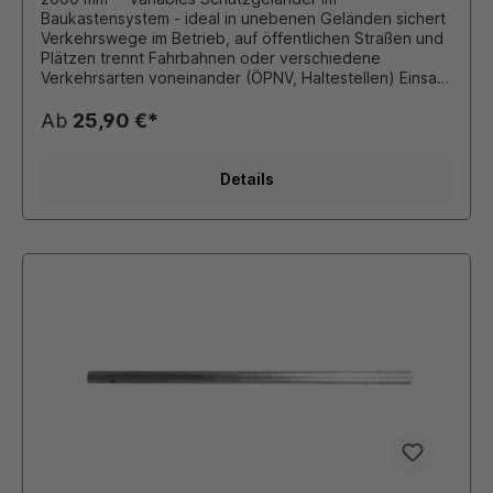
Baukastensystem - ideal in unebenen Geländen sichert
Verkehrswege im Betrieb, auf öffentlichen Straßen und
Plätzen trennt Fahrbahnen oder verschiedene
Verkehrsarten voneinander (ÖPNV, Haltestellen) Einsatz
als Umlaufsperre, Treppengeländer,
Personenleitsystem Bauteile sind verbunden durch
Ab
25,90 €*
elektrisch nicht leitende Verbindungsteile und
Edelstahlschrauben
Details