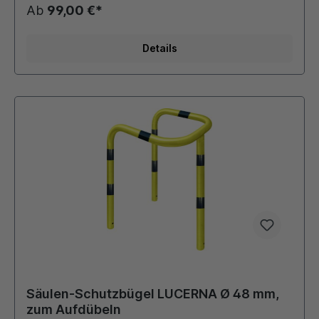
mm Gesamtlänge: 650 mm Höhe über Boden: 600 mm,
Ab
99,00 €*
Gesamthöhe: 900 mm für Innen- oder Außenbereiche
Details
Säulen-Schutzbügel LUCERNA Ø 48 mm,
zum Aufdübeln