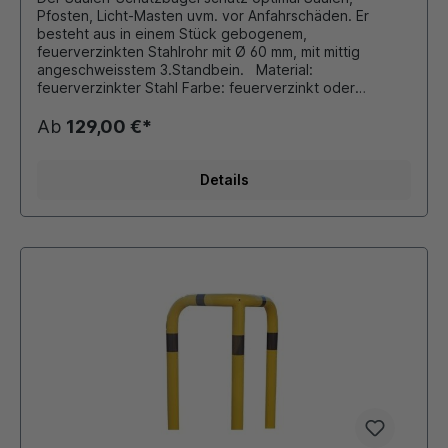
Pfosten, Licht-Masten uvm. vor Anfahrschäden. Er
besteht aus in einem Stück gebogenem,
feuerverzinkten Stahlrohr mit Ø 60 mm, mit mittig
angeschweisstem 3.Standbein. Material:
feuerverzinkter Stahl Farbe: feuerverzinkt oder
gelb/schwarz Durchmesser: 60 mm Gesamtbreite: 650
mm Gesamtlänge: 650 mm Gesamthöhe: 600 mm für
Ab
129,00 €*
Innen- oder Außenbereiche mit 3 Fußplatten 150x100
mm zum Aufdübeln
Details