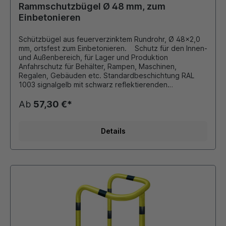
Rammschutzbügel Ø 48 mm, zum
Einbetonieren
Schützbügel aus feuerverzinktem Rundrohr, Ø 48x2,0
mm, ortsfest zum Einbetonieren. Schutz für den Innen-
und Außenbereich, für Lager und Produktion
Anfahrschutz für Behälter, Rampen, Maschinen,
Regalen, Gebäuden etc. Standardbeschichtung RAL
1003 signalgelb mit schwarz reflektierenden
Folienringen RAL 9016 verkehrsweiß mit rot
reflektierenden Folienringen. Andere Farben und
Ab
57,30 €*
Größen auf Anfrage möglich!!!
Details