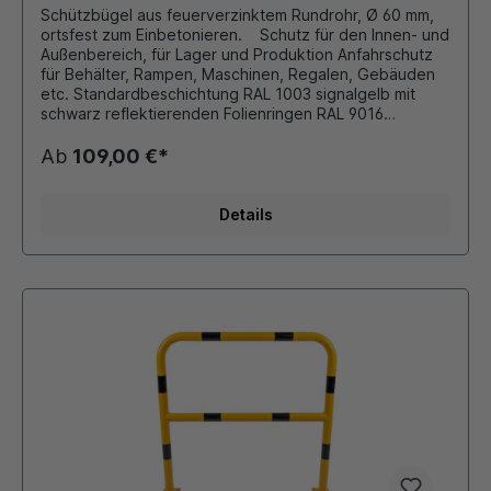
Schützbügel aus feuerverzinktem Rundrohr, Ø 60 mm,
ortsfest zum Einbetonieren. Schutz für den Innen- und
Außenbereich, für Lager und Produktion Anfahrschutz
für Behälter, Rampen, Maschinen, Regalen, Gebäuden
etc. Standardbeschichtung RAL 1003 signalgelb mit
schwarz reflektierenden Folienringen RAL 9016
verkehrsweiß mit rot reflektierenden Folienringen
Andere Farben und Größen auf Anfrage möglich!!!
Ab
109,00 €*
Details