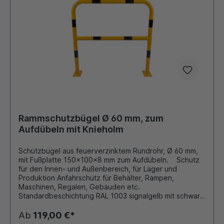
Rammschutzbügel Ø 60 mm, zum
Aufdübeln mit Knieholm
Schützbügel aus feuerverzinktem Rundrohr, Ø 60 mm,
mit Fußplatte 150x100x8 mm zum Aufdübeln. Schutz
für den Innen- und Außenbereich, für Lager und
Produktion Anfahrschutz für Behälter, Rampen,
Maschinen, Regalen, Gebäuden etc.
Standardbeschichtung RAL 1003 signalgelb mit schwarz
reflektierenden Folienringen RAL 9016 verkehrsweiß mit
rot reflektierenden Folienringen Andere Farben und
Ab
119,00 €*
Größen auf Anfrage möglich!!!