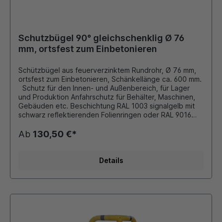
Schutzbügel 90° gleichschenklig Ø 76
mm, ortsfest zum Einbetonieren
Schützbügel aus feuerverzinktem Rundrohr, Ø 76 mm,
ortsfest zum Einbetonieren, Schänkellänge ca. 600 mm.
Schutz für den Innen- und Außenbereich, für Lager
und Produktion Anfahrschutz für Behälter, Maschinen,
Gebäuden etc. Beschichtung RAL 1003 signalgelb mit
schwarz reflektierenden Folienringen oder RAL 9016
verkehrsweiss mit rot reflektierenden Folienringen
Andere Farben auf Anfrage möglich!!!
Ab
130,50 €*
Details