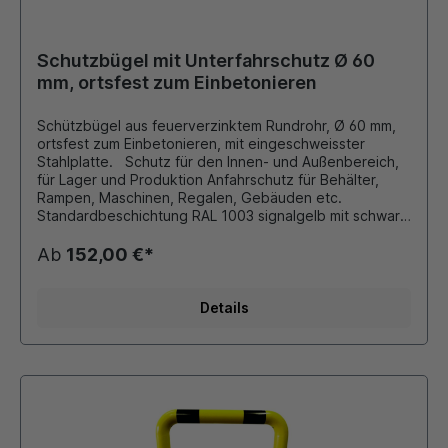
Schutzbügel mit Unterfahrschutz Ø 60
mm, ortsfest zum Einbetonieren
Schützbügel aus feuerverzinktem Rundrohr, Ø 60 mm,
ortsfest zum Einbetonieren, mit eingeschweisster
Stahlplatte. Schutz für den Innen- und Außenbereich,
für Lager und Produktion Anfahrschutz für Behälter,
Rampen, Maschinen, Regalen, Gebäuden etc.
Standardbeschichtung RAL 1003 signalgelb mit schwarz
reflektierenden Folienringen. Andere Farben und
Größen auf Anfrage möglich!!!
Ab
152,00 €*
Details