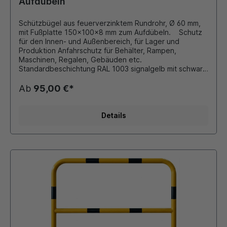
Aufdübeln
Schützbügel aus feuerverzinktem Rundrohr, Ø 60 mm,
mit Fußplatte 150x100x8 mm zum Aufdübeln. Schutz
für den Innen- und Außenbereich, für Lager und
Produktion Anfahrschutz für Behälter, Rampen,
Maschinen, Regalen, Gebäuden etc.
Standardbeschichtung RAL 1003 signalgelb mit schwarz
reflektierenden Folienringen. Andere Farben und
Größen auf Anfrage möglich!!!
Ab
95,00 €*
Details