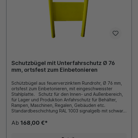
Schutzbügel mit Unterfahrschutz Ø 76
mm, ortsfest zum Einbetonieren
Schützbügel aus feuerverzinktem Rundrohr, Ø 76 mm,
ortsfest zum Einbetonieren, mit eingeschweisster
Stahlplatte. Schutz für den Innen- und Außenbereich,
für Lager und Produktion Anfahrschutz für Behälter,
Rampen, Maschinen, Regalen, Gebäuden etc.
Standardbeschichtung RAL 1003 signalgelb mit schwarz
reflektierenden Folienringen. Andere Farben und
Größen auf Anfrage möglich!!!
Ab
168,00 €*