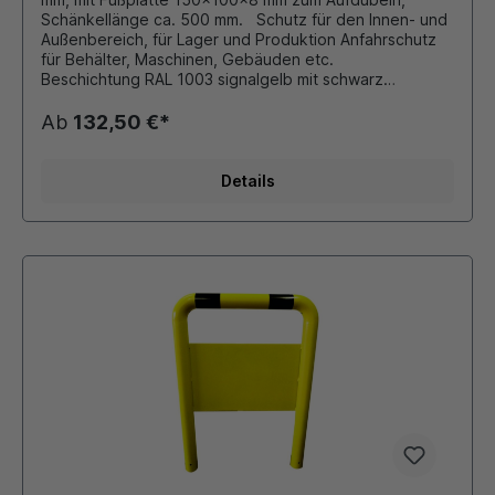
Schänkellänge ca. 500 mm. Schutz für den Innen- und
Außenbereich, für Lager und Produktion Anfahrschutz
für Behälter, Maschinen, Gebäuden etc.
Beschichtung RAL 1003 signalgelb mit schwarz
reflektierenden Folienringen oder RAL 9016
verkehrsweiss mit rot reflektierenden Folienringen
Ab
132,50 €*
Andere Farben auf Anfrage möglich!!!
Details