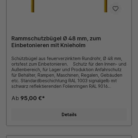
Rammschutzbügel Ø 48 mm, zum
Einbetonieren mit Knieholm
Schützbügel aus feuerverzinktem Rundrohr, Ø 48 mm,
ortsfest zum Einbetonieren. Schutz für den Innen- und
Außenbereich, für Lager und Produktion Anfahrschutz
für Behälter, Rampen, Maschinen, Regalen, Gebäuden
etc. Standardbeschichtung RAL 1003 signalgelb mit
schwarz reflektierenden Folienringen RAL 9016
verkehrsweiß mit rot reflektierenden Folienringen
Andere Farben und Größen auf Anfrage möglich!!!
Ab
95,00 €*
Details