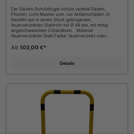
Der Säulen-Schutzbügel schütz optimal Säulen,
Pfosten, Licht-Masten uvm. vor Anfahrschäden. Er
besteht aus in einem Stück gebogenem,
feuerverzinkten Stahlrohr mit Ø 48 mm, mit mittig
angeschweisstem 3.Standbein. Material:
feuerverzinkter Stahl Farbe: feuerverzinkt oder
gelb/schwarz Durchmesser: 48 mm Gesamtbreite: 500
mm Gesamtlänge: 500 mm Gesamthöhe: 600 mm für
Ab
102,00 €*
Innen- oder Außenbereiche mit 3 Fußplatten 150x100
mm zum Aufdübeln
Details