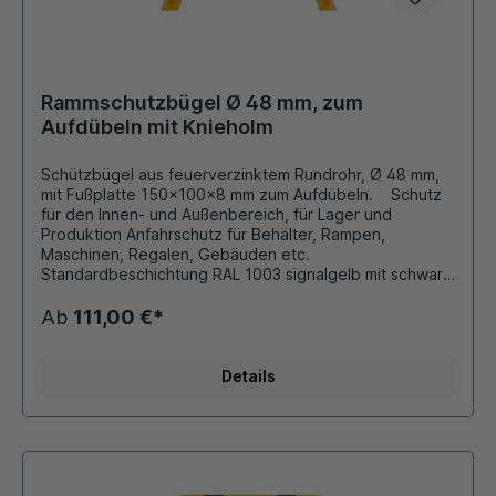
Rammschutzbügel Ø 48 mm, zum
Aufdübeln mit Knieholm
Schützbügel aus feuerverzinktem Rundrohr, Ø 48 mm,
mit Fußplatte 150x100x8 mm zum Aufdübeln. Schutz
für den Innen- und Außenbereich, für Lager und
Produktion Anfahrschutz für Behälter, Rampen,
Maschinen, Regalen, Gebäuden etc.
Standardbeschichtung RAL 1003 signalgelb mit schwarz
reflektierenden Folienringen RAL 9016 verkehrsweiß mit
rot reflektierenden Folienringen Andere Farben und
Ab
111,00 €*
Größen auf Anfrage möglich!!!
Details