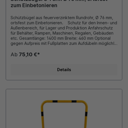
zum Einbetonieren
Schützbügel aus feuerverzinktem Rundrohr, Ø 76 mm,
ortsfest zum Einbetonieren. Schutz für den Innen- und
Außenbereich, für Lager und Produktion Anfahrschutz
für Behälter, Rampen, Maschinen, Regalen, Gebäuden
etc. Gesamtlänge: 1400 mm Breite: 460 mm Optional
gegen Aufpreis mit Fußplatten zum Aufdübeln möglich!!!
Beschichtung RAL 1003 signalgelb mit schwarz
reflektierenden Folienringen oder RAL 9016
Ab
75,10 €*
verkehrsweiss mit rot reflektierenden
Folienringen Andere Farben auf Anfrage möglich!!!
Details