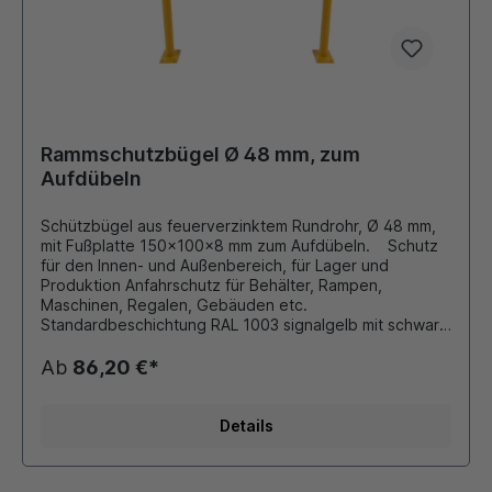
Rammschutzbügel Ø 48 mm, zum
Aufdübeln
Schützbügel aus feuerverzinktem Rundrohr, Ø 48 mm,
mit Fußplatte 150x100x8 mm zum Aufdübeln. Schutz
für den Innen- und Außenbereich, für Lager und
Produktion Anfahrschutz für Behälter, Rampen,
Maschinen, Regalen, Gebäuden etc.
Standardbeschichtung RAL 1003 signalgelb mit schwarz
reflektierenden Folienringen RAL 9016 verkehrsweiß mit
rot reflektierenden Folienringen. Andere Farben und
Ab
86,20 €*
Größen auf Anfrage möglich!!!
Details