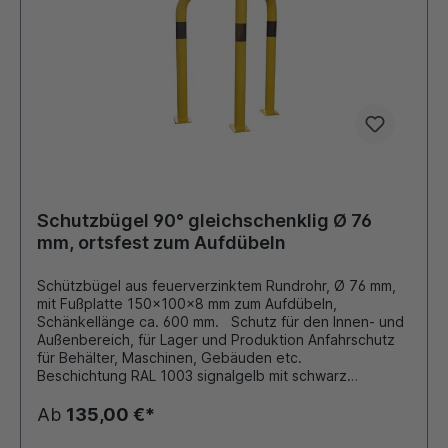
Schutzbügel 90° gleichschenklig Ø 76
mm, ortsfest zum Aufdübeln
Schützbügel aus feuerverzinktem Rundrohr, Ø 76 mm,
mit Fußplatte 150x100x8 mm zum Aufdübeln,
Schänkellänge ca. 600 mm. Schutz für den Innen- und
Außenbereich, für Lager und Produktion Anfahrschutz
für Behälter, Maschinen, Gebäuden etc.
Beschichtung RAL 1003 signalgelb mit schwarz
reflektierenden Folienringen oder RAL 9016
verkehrsweiss mit rot reflektierenden Folienringen
Ab
135,00 €*
Andere Farben auf Anfrage möglich!!!