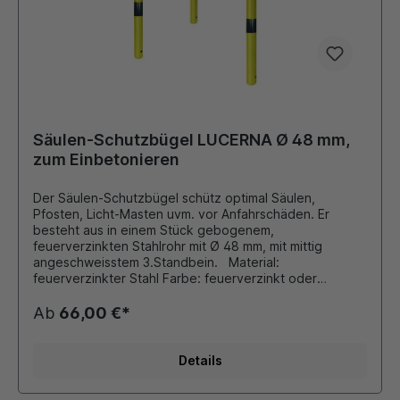
Säulen-Schutzbügel LUCERNA Ø 48 mm,
zum Einbetonieren
Der Säulen-Schutzbügel schütz optimal Säulen,
Pfosten, Licht-Masten uvm. vor Anfahrschäden. Er
besteht aus in einem Stück gebogenem,
feuerverzinkten Stahlrohr mit Ø 48 mm, mit mittig
angeschweisstem 3.Standbein. Material:
feuerverzinkter Stahl Farbe: feuerverzinkt oder
gelb/schwarz Durchmesser: 48 mm Gesamtbreite: 500
mm Gesamtlänge: 500 mm Höhe über Boden: 600 mm,
Ab
66,00 €*
Gesamthöhe: 900 mm für Innen- oder Außenbereiche
Details