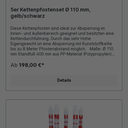
5er Kettenpfostenset Ø 110 mm,
gelb/schwarz
Diese Kettenpfosten sind ideal zur Absperrung im
Innen- und Außenbereich geeignet und besitzten eine
Kettendurchführung. Durch das sehr Hohe
Eigengewicht ist eine Absperrung mit Kunststoffkette
bis zu 8 Meter Pfostenabstand möglich. Maße: Ø 110
mm Standfuß 400 mm aus PP-Material (Polypropylen)
Höhe: 1200 mm Farbe: gelb mit 3 reflektierenden Folien
Fuß mit 8-10 kg Sand befüllbar 5er Set besteht aus: 5
Ab
198,00 €*
x Kettenpfosten a 3,5 kg 25 Meter Kunststoffkette (6x8
mm Ovalprofil) Zubehör (gegen Aufpreis): diverse
Schilder, Hinweistafeln siehe Zubehör
Details