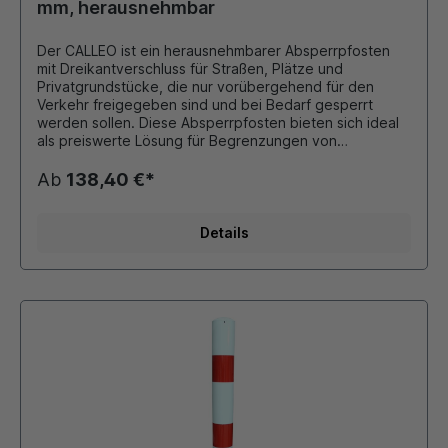
mm, herausnehmbar
Der CALLEO ist ein herausnehmbarer Absperrpfosten
mit Dreikantverschluss für Straßen, Plätze und
Privatgrundstücke, die nur vorübergehend für den
Verkehr freigegeben sind und bei Bedarf gesperrt
werden sollen. Diese Absperrpfosten bieten sich ideal
als preiswerte Lösung für Begrenzungen von
Parkplätzen, Fahrbahnen oder Grünflächen an.
Material: Stahl feuerverzinkt, wahlweise
Ab
138,40 €*
pulverbeschichtet Farbe: nur feuerverzinkt oder
weiß/rot (reflektierend) Abmessungen: Rundrohr Ø 102
mm Ausführung: herausnehmbar durch Dreikant nach
Details
DIN 3223 Höhe über Flur: 900 mm inklusive Bodenhülse
80x80 Länge: 400 mm Lieferbar mit 0, 1 oder 2
Kettenösen Zubehör: Dreikantschlüssel (Bestell-Nr.
6.001) bitte separat dazu bestellen. Gegebenenfalls
zusätzliche Bodenhülse (Bestell-Nr. 4.011) bestellen,
die den Pfosten im geöffneten Zustand aufnimmt.
Dieser Pfosten ist auch in der Kategorie "Poller" in
anderen Farben und Kopfformen erhältlich!!! Durch
eigene Pulverbeschichtungsanlage ist auch
eine Beschichtung in unseren Standard - RAL Farben
oder DB - Farben möglich.