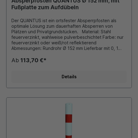
Absperpfosten QUANTUS Ø 152 mm, mit
Fußplatte zum Aufdübeln
Der QUANTUS ist ein ortsfester Absperrpfosten als
optimale Lösung zum dauerhaften Absperren von
Plätzen und Privatgrundstücken. Material: Stahl
feuerverzinkt, wahlweise pulverbeschichtet Farbe: nur
feuerverzinkt oder weiß/rot reflektierend
Abmessungen: Rundrohr Ø 152 mm Lieferbar mit 0, 1
oder 2 Kettenösen Ausführung: zum Aufdübeln mit
Fußplatte 200x200 mm Gesamtlänge: 1000 mm Durch
Ab
113,70 €*
eigene Pulverbeschichtungsanlage ist auch
eine Beschichtung in unseren Standard - RAL Farben
oder DB - Farben möglich. Die bei Bedarf montierten
Details
Ösen für Absperrketten werden stückzahlabhängig
verschweißt oder als Schraubösen ausgeführt.