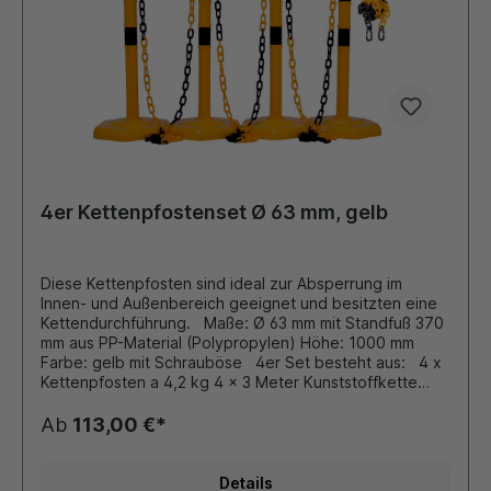
4er Kettenpfostenset Ø 63 mm, gelb
Diese Kettenpfosten sind ideal zur Absperrung im
Innen- und Außenbereich geeignet und besitzten eine
Kettendurchführung. Maße: Ø 63 mm mit Standfuß 370
mm aus PP-Material (Polypropylen) Höhe: 1000 mm
Farbe: gelb mit Schrauböse 4er Set besteht aus: 4 x
Kettenpfosten a 4,2 kg 4 x 3 Meter Kunststoffkette
(6x8 mm Ovalprofil) 8 x Universalhaken zum Eingängen
der Kette Kettenpfosten aus Kunststoff mit
Ab
113,00 €*
eingeschraubter Öse zum Einhängen von
Absperrketten. Durch Bajonettverschluß schnelle
Verbindung von Pfosten und Fuß. Zubehör (gegen
Details