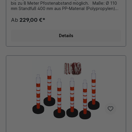
bis zu 8 Meter Pfostenabstand möglich. Maße: Ø 110
mm Standfuß 400 mm aus PP-Material (Polypropylen)
Höhe: 1200 mm Farbe: gelb mit 3 reflektierenden Folien
Fuß mit 8-10 kg Sand befüllbar 6er Set besteht aus: 6
Ab
229,00 €*
x Kettenpfosten a 3,5 kg 25 Meter Kunststoffkette (6x8
mm Ovalprofil) Zubehör (gegen Aufpreis): diverse
Schilder, Hinweistafeln siehe Zubehör
Details