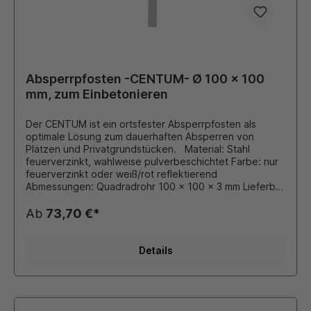
Absperrpfosten -CENTUM- Ø 100 x 100
mm, zum Einbetonieren
Der CENTUM ist ein ortsfester Absperrpfosten als
optimale Lösung zum dauerhaften Absperren von
Plätzen und Privatgrundstücken. Material: Stahl
feuerverzinkt, wahlweise pulverbeschichtet Farbe: nur
feuerverzinkt oder weiß/rot reflektierend
Abmessungen: Quadradrohr 100 x 100 x 3 mm Lieferbar
mit 0, 1 oder 2 Kettenösen Ausführung: zum
Einbetonieren: Gesamtlänge: 1300 mm Durch eigene
Ab
73,70 €*
Pulverbeschichtungsanlage ist auch eine Beschichtung
in unseren Standard - RAL Farben oder DB - Farben
möglich.
Details