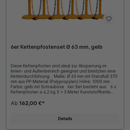
6er Kettenpfostenset Ø 63 mm, gelb
Diese Kettenpfosten sind ideal zur Absperrung im
Innen- und Außenbereich geeignet und besitzten eine
Kettendurchführung. Maße: Ø 63 mm mit Standfuß 370
mm aus PP-Material (Polypropylen) Höhe: 1000 mm
Farbe: gelb mit Schrauböse 6er Set besteht aus: 6 x
Kettenpfosten a 4,2 kg 5 x 3 Meter Kunststoffkette
(6x8 mm Ovalprofil) 10 x Universalhaken zum Eingängen
der Kette Kettenpfosten aus Kunststoff mit
Ab
162,00 €*
eingeschraubter Öse zum Einhängen von
Absperrketten. Durch Bajonettverschluß schnelle
Verbindung von Pfosten und Fuß. Zubehör (gegen
Details
Aufpreis): diverse Schilder, Hinweistafeln siehe
Zubehör