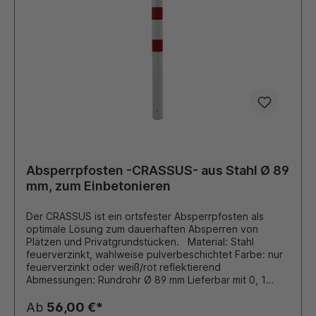
Absperrpfosten -CRASSUS- aus Stahl Ø 89
mm, zum Einbetonieren
Der CRASSUS ist ein ortsfester Absperrpfosten als
optimale Lösung zum dauerhaften Absperren von
Plätzen und Privatgrundstücken. Material: Stahl
feuerverzinkt, wahlweise pulverbeschichtet Farbe: nur
feuerverzinkt oder weiß/rot reflektierend
Abmessungen: Rundrohr Ø 89 mm Lieferbar mit 0, 1
oder 2 Kettenösen Ausführung: zum Einbetonieren:
Gesamtlänge: 1300 mm Dieser Pfosten ist auch in der
Ab
56,00 €*