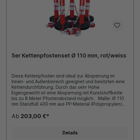
5er Kettenpfostenset Ø 110 mm, rot/weiss
Diese Kettenpfosten sind ideal zur Absperrung im
Innen- und Außenbereich geeignet und besitzten eine
Kettendurchführung. Durch das sehr Hohe
Eigengewicht ist eine Absperrung mit Kunststoffkette
bis zu 8 Meter Pfostenabstand möglich. Maße: Ø 110
mm Standfuß 400 mm aus PP-Material (Polypropylen)
Höhe: 1200 mm Farbe: rot mit 4 reflektierenden Folien
Fuß mit 8-10 kg Sand befüllbar 5er Set besteht aus: 5
Ab
203,00 €*
x Kettenpfosten a 3,5 kg 25 Meter Kunststoffkette (6x8
mm Ovalprofil) Zubehör (gegen Aufpreis): diverse
Schilder, Hinweistafeln siehe Zubehör
Details