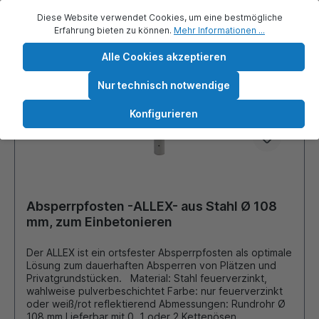
ausgeführt.
Diese Website verwendet Cookies, um eine bestmögliche
Erfahrung bieten zu können.
Mehr Informationen ...
Alle Cookies akzeptieren
Nur technisch notwendige
Konfigurieren
Absperrpfosten -ALLEX- aus Stahl Ø 108
mm, zum Einbetonieren
Der ALLEX ist ein ortsfester Absperrpfosten als optimale
Lösung zum dauerhaften Absperren von Plätzen und
Privatgrundstücken. Material: Stahl feuerverzinkt,
wahlweise pulverbeschichtet Farbe: nur feuerverzinkt
oder weiß/rot reflektierend Abmessungen: Rundrohr Ø
108 mm Lieferbar mit 0, 1 oder 2 Kettenösen