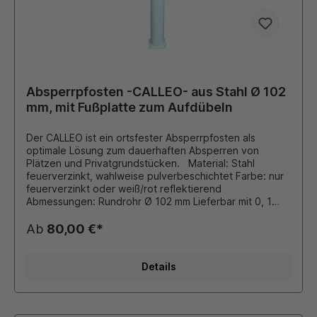
Absperrpfosten -CALLEO- aus Stahl Ø 102
mm, mit Fußplatte zum Aufdübeln
Der CALLEO ist ein ortsfester Absperrpfosten als
optimale Lösung zum dauerhaften Absperren von
Plätzen und Privatgrundstücken. Material: Stahl
feuerverzinkt, wahlweise pulverbeschichtet Farbe: nur
feuerverzinkt oder weiß/rot reflektierend
Abmessungen: Rundrohr Ø 102 mm Lieferbar mit 0, 1
oder 2 Kettenösen Ausführung: zum Aufdübeln mit
Fußplatte 150x100x8 mm Gesamtlänge: 900 mm Dieser
Ab
80,00 €*
Pfosten ist auch in der Kategorie "Poller" in anderen
Farben und Kopfformen erhältlich!!! Durch eigene
Pulverbeschichtungsanlage ist auch eine Beschichtung
Details
in unseren Standard - RAL Farben oder DB - Farben
möglich. Die bei Bedarf montierten Ösen für
Absperrketten werden stückzahlabhängig verschweißt
oder als Schraubösen ausgeführt.