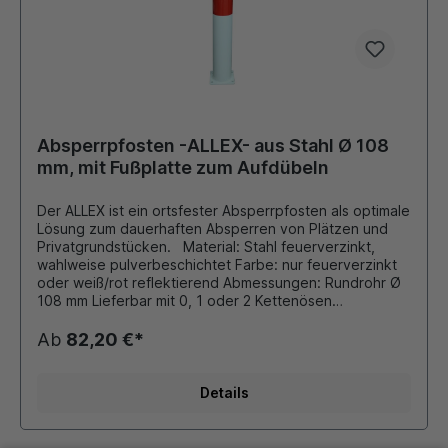
Absperrpfosten -ALLEX- aus Stahl Ø 108
mm, mit Fußplatte zum Aufdübeln
Der ALLEX ist ein ortsfester Absperrpfosten als optimale
Lösung zum dauerhaften Absperren von Plätzen und
Privatgrundstücken. Material: Stahl feuerverzinkt,
wahlweise pulverbeschichtet Farbe: nur feuerverzinkt
oder weiß/rot reflektierend Abmessungen: Rundrohr Ø
108 mm Lieferbar mit 0, 1 oder 2 Kettenösen
Ausführung: zum Aufdübeln mit Fußplatte 150x100x8
mm Gesamtlänge: 900 mm Dieser Pfosten ist auch in der
Ab
82,20 €*
Kategorie "Poller" in anderen Farben und Kopfformen
erhältlich!!! Durch eigene Pulverbeschichtungsanlage ist
auch eine Beschichtung in unseren Standard - RAL
Details
Farben oder DB - Farben möglich. Die bei Bedarf
montierten Ösen für Absperrketten werden
stückzahlabhängig verschweißt oder als Schraubösen