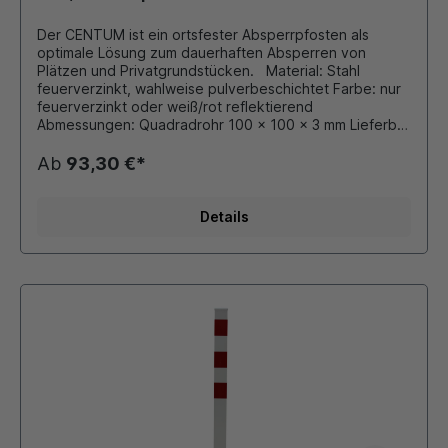
Der CENTUM ist ein ortsfester Absperrpfosten als
optimale Lösung zum dauerhaften Absperren von
Plätzen und Privatgrundstücken. Material: Stahl
feuerverzinkt, wahlweise pulverbeschichtet Farbe: nur
feuerverzinkt oder weiß/rot reflektierend
Abmessungen: Quadradrohr 100 x 100 x 3 mm Lieferbar
mit 0, 1 oder 2 Kettenösen Ausführung: zum Aufdübeln
mit Fußplatte 200x200 mm Gesamtlänge: 1000 mm
Ab
93,30 €*
Durch eigene Pulverbeschichtungsanlage ist auch
eine Beschichtung in unseren Standard - RAL Farben
oder DB - Farben möglich.
Details