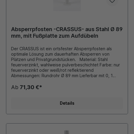
Absperrpfosten -CRASSUS- aus Stahl Ø 89
mm, mit Fußplatte zum Aufdübeln
Der CRASSUS ist ein ortsfester Absperrpfosten als
optimale Lösung zum dauerhaften Absperren von
Plätzen und Privatgrundstücken. Material: Stahl
feuerverzinkt, wahlweise pulverbeschichtet Farbe: nur
feuerverzinkt oder weiß/rot reflektierend
Abmessungen: Rundrohr Ø 89 mm Lieferbar mit 0, 1
oder 2 Kettenösen Ausführung: zum Aufdübeln mit
Fußplatte 150x100x8 mm Gesamtlänge: 900 mm Dieser
Ab
71,30 €*
Pfosten ist auch in der Kategorie "Poller" in anderen
Farben und Kopfformen erhältlich!!! Durch eigene
Pulverbeschichtungsanlage ist auch eine Beschichtung
Details
in unseren Standard - RAL Farben oder DB - Farben
möglich. Die bei Bedarf montierten Ösen für
Absperrketten werden stückzahlabhängig verschweißt
oder als Schraubösen ausgeführt.