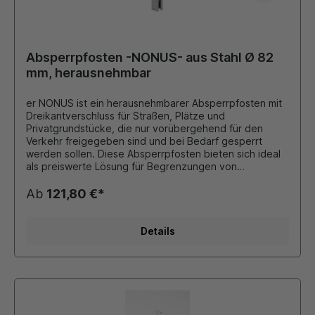
Absperrpfosten -NONUS- aus Stahl Ø 82
mm, herausnehmbar
er NONUS ist ein herausnehmbarer Absperrpfosten mit
Dreikantverschluss für Straßen, Plätze und
Privatgrundstücke, die nur vorübergehend für den
Verkehr freigegeben sind und bei Bedarf gesperrt
werden sollen. Diese Absperrpfosten bieten sich ideal
als preiswerte Lösung für Begrenzungen von
Parkplätzen, Fahrbahnen oder Grünflächen an.
Material: Stahl feuerverzinkt, wahlweise
Ab
121,80 €*
pulverbeschichtet Farbe: nur feuerverzinkt oder
weiß/rot (reflektierend) Abmessungen: Rundrohr Ø 82
mm Ausführung: herausnehmbar durch Dreikant nach
Details
DIN 3223 Höhe über Flur: 900 mm inklusive Bodenhülse
80x80 Länge: 400 mm Lieferbar mit 0, 1 oder 2
Kettenösen Zubehör: Dreikantschlüssel (Bestell-Nr.
6.001) bitte separat dazu bestellen. Gegebenenfalls
zusätzliche Bodenhülse (Bestell-Nr. 4.011) bestellen,
die den Pfosten im geöffneten Zustand aufnimmt.