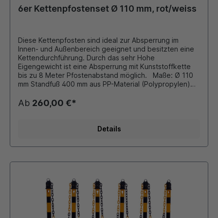
6er Kettenpfostenset Ø 110 mm, rot/weiss
Diese Kettenpfosten sind ideal zur Absperrung im
Innen- und Außenbereich geeignet und besitzten eine
Kettendurchführung. Durch das sehr Hohe
Eigengewicht ist eine Absperrung mit Kunststoffkette
bis zu 8 Meter Pfostenabstand möglich. Maße: Ø 110
mm Standfuß 400 mm aus PP-Material (Polypropylen)
Höhe: 1200 mm Farbe: rot mit 4 reflektierenden Folien
Fuß mit 8-10 kg Sand befüllbar 6er Set besteht aus: 6
Ab
260,00 €*
x Kettenpfosten a 3,5 kg 25 Meter Kunststoffkette (6x8
mm Ovalprofil) Zubehör (gegen Aufpreis): diverse
Schilder, Hinweistafeln siehe Zubehör
Details