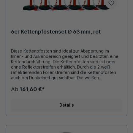
6er Kettenpfostenset Ø 63 mm, rot
Diese Kettenpfosten sind ideal zur Absperrung im
Innen- und Außenbereich geeignet und besitzten eine
Kettendurchführung. Die Kettenpfosten sind mit oder
ohne Reflektorstreifen erhältlich. Durch die 2 weiß
reflektierenden Folienstreifen sind die Kettenpfosten
auch bei Dunkelheit gut sichtbar. Die weißen
Folienstreifen haben die Reflektionsklasse RA 2. Maße:
Ø 63 mm mit Standfuß 370 mm aus PP-Material
Ab
161,60 €*
(Polypropylen) Höhe: 1000 mm Farbe: rot mit
Schrauböse 6er Set besteht aus: 6 x Kettenpfosten a
4,2 kg 5 x 3 Meter Kunststoffkette (6x8 mm Ovalprofil)
Details
10 x Universalhaken zum Eingängen der Kette
Kettenpfosten aus Kunststoff mit eingeschraubter Öse
zum Einhängen von Absperrketten. Durch
Bajonettverschluß schnelle Verbindung von Pfosten und
Fuß. Zubehör (gegen Aufpreis): diverse Schilder,