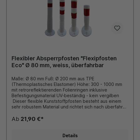
Flexibler Absperrpfosten "Flexipfosten
Eco" Ø 80 mm, weiss, überfahrbar
Maße: Ø 80 mm Fuß: Ø 200 mm aus TPE
(Thermoplastisches Elastomer) Höhe: 300 - 1000 mm
mit retroreflektierenden Folienringen inklusive
Befestigungsmaterial UV-beständig - kein vergilben
Dieser flexible Kunststoffpfosten besteht aus einem
sehr robustem Material und richtet sich nach überfahren
selbsttätig wieder auf. Fährt ein Fahrzeug gegen den
Pfosten, so gibt er nach und knickt auf bis zu 90 Grad
Ab
21,90 €*
um, ohne zerstört zu werden. Die EcoLINE-Flexipfosten
aus TPE bieten eine formstabile und wirtschaftliche
Lösung für Bereiche mit geringer bis mittlerer Belastung.
Details