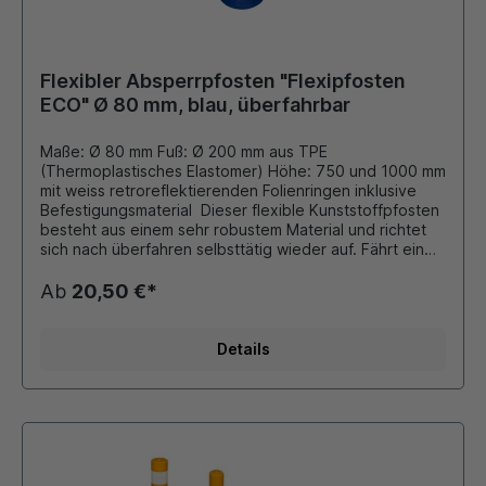
Flexibler Absperrpfosten "Flexipfosten
ECO" Ø 80 mm, blau, überfahrbar
Maße: Ø 80 mm Fuß: Ø 200 mm aus TPE
(Thermoplastisches Elastomer) Höhe: 750 und 1000 mm
mit weiss retroreflektierenden Folienringen inklusive
Befestigungsmaterial Dieser flexible Kunststoffpfosten
besteht aus einem sehr robustem Material und richtet
sich nach überfahren selbsttätig wieder auf. Fährt ein
Fahrzeug gegen den Pfosten, so gibt er nach und
knickt auf bis zu 90 Grad um, ohne zerstört zu werden.
Ab
20,50 €*
Die EcoLINE-Flexipfosten aus TPE bieten eine
formstabile und wirtschaftliche Lösung für Bereiche mit
geringer bis mittlerer Belastung. Sie sind für
Details
gelegentliches Anfahren ausgelegt und eignen sich
ideal dort, wo eine zuverlässige Markierung zu einem
attraktiven Preis gefragt ist. Eine solide Alternative zu
hochflexiblen TPU-Pfosten. Zubehör: Adapter mit M36
Gewinde zum Einschrauben einer Schrauböse schwarze
Schrauböse mit M36 Gewinde passend zum Adapter
verschiedene Schilder, Hinweistafeln, Zeichen aus