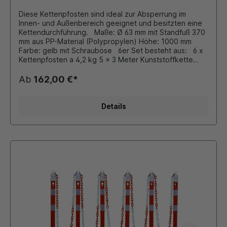
Diese Kettenpfosten sind ideal zur Absperrung im
Innen- und Außenbereich geeignet und besitzten eine
Kettendurchführung. Maße: Ø 63 mm mit Standfuß 370
mm aus PP-Material (Polypropylen) Höhe: 1000 mm
Farbe: gelb mit Schrauböse 6er Set besteht aus: 6 x
Kettenpfosten a 4,2 kg 5 x 3 Meter Kunststoffkette
(6x8 mm Ovalprofil) 10 x Universalhaken zum Eingängen
der Kette Kettenpfosten aus Kunststoff mit
Ab
162,00 €*
eingeschraubter Öse zum Einhängen von
Absperrketten. Durch Bajonettverschluß schnelle
Verbindung von Pfosten und Fuß. Zubehör (gegen
Details
Aufpreis): diverse Schilder, Hinweistafeln siehe
Zubehör