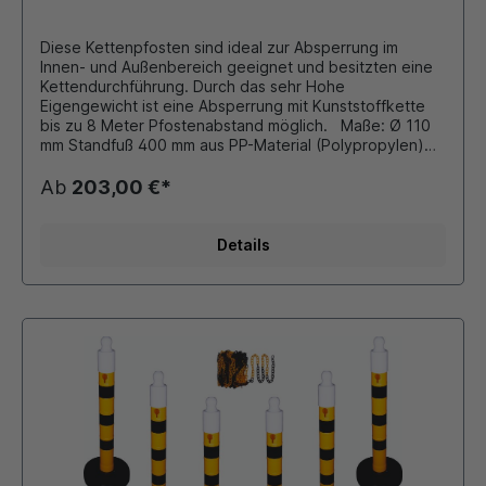
Diese Kettenpfosten sind ideal zur Absperrung im
Innen- und Außenbereich geeignet und besitzten eine
Kettendurchführung. Durch das sehr Hohe
Eigengewicht ist eine Absperrung mit Kunststoffkette
bis zu 8 Meter Pfostenabstand möglich. Maße: Ø 110
mm Standfuß 400 mm aus PP-Material (Polypropylen)
Höhe: 1200 mm Farbe: rot mit 4 reflektierenden Folien
Fuß mit 8-10 kg Sand befüllbar 5er Set besteht aus: 5
Ab
203,00 €*
x Kettenpfosten a 3,5 kg 25 Meter Kunststoffkette (6x8
mm Ovalprofil) Zubehör (gegen Aufpreis): diverse
Schilder, Hinweistafeln siehe Zubehör
Details