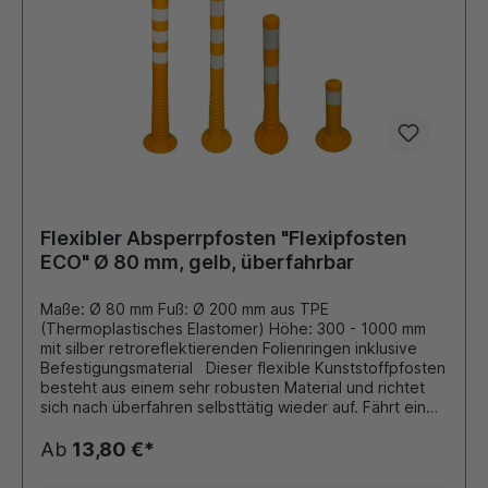
Kunststoff
Flexibler Absperrpfosten "Flexipfosten
ECO" Ø 80 mm, gelb, überfahrbar
Maße: Ø 80 mm Fuß: Ø 200 mm aus TPE
(Thermoplastisches Elastomer) Höhe: 300 - 1000 mm
mit silber retroreflektierenden Folienringen inklusive
Befestigungsmaterial Dieser flexible Kunststoffpfosten
besteht aus einem sehr robusten Material und richtet
sich nach überfahren selbsttätig wieder auf. Fährt ein
Fahrzeug gegen den Pfosten, so gibt er nach und
knickt auf bis zu 90 Grad um, ohne zerstört zu werden.
Ab
13,80 €*
Die EcoLINE-Flexipfosten aus TPE bieten eine
formstabile und wirtschaftliche Lösung für Bereiche mit