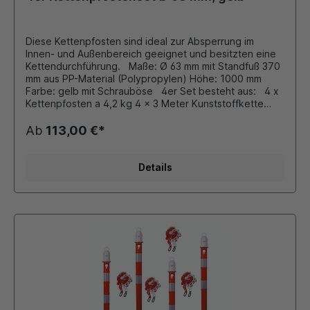
Diese Kettenpfosten sind ideal zur Absperrung im
Innen- und Außenbereich geeignet und besitzten eine
Kettendurchführung. Maße: Ø 63 mm mit Standfuß 370
mm aus PP-Material (Polypropylen) Höhe: 1000 mm
Farbe: gelb mit Schrauböse 4er Set besteht aus: 4 x
Kettenpfosten a 4,2 kg 4 x 3 Meter Kunststoffkette
(6x8 mm Ovalprofil) 8 x Universalhaken zum Eingängen
der Kette Kettenpfosten aus Kunststoff mit
Ab
113,00 €*
eingeschraubter Öse zum Einhängen von
Absperrketten. Durch Bajonettverschluß schnelle
Verbindung von Pfosten und Fuß. Zubehör (gegen
Details
Aufpreis): diverse Schilder, Hinweistafeln siehe
Zubehör