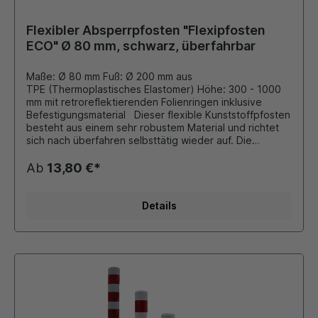
Flexibler Absperrpfosten "Flexipfosten
ECO" Ø 80 mm, schwarz, überfahrbar
Maße: Ø 80 mm Fuß: Ø 200 mm aus
TPE (Thermoplastisches Elastomer) Höhe: 300 - 1000
mm mit retroreflektierenden Folienringen inklusive
Befestigungsmaterial Dieser flexible Kunststoffpfosten
besteht aus einem sehr robustem Material und richtet
sich nach überfahren selbsttätig wieder auf. Die
EcoLINE-Flexipfosten aus TPE bieten eine formstabile
und wirtschaftliche Lösung für Bereiche mit geringer bis
Ab
13,80 €*
mittlerer Belastung. Sie sind für gelegentliches Anfahren
ausgelegt und eignen sich ideal dort, wo eine
zuverlässige Markierung zu einem attraktiven Preis
Details
gefragt ist. Eine solide Alternative zu hochflexiblen
TPU-Pfosten. Zubehör: Adapter mit M36 Gewinde zum
Einschrauben einer Schrauböse schwarze Schrauböse
mit M36 Gewinde passend zum Adapter verschiedene
Schilder, Hinweistafeln, Zeichen aus Kunststoff