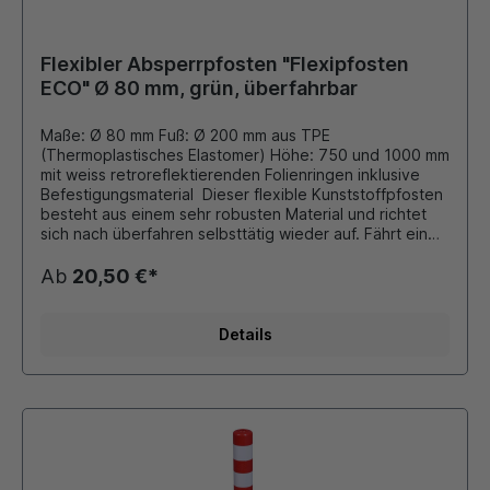
Flexibler Absperrpfosten "Flexipfosten
ECO" Ø 80 mm, grün, überfahrbar
Maße: Ø 80 mm Fuß: Ø 200 mm aus TPE
(Thermoplastisches Elastomer) Höhe: 750 und 1000 mm
mit weiss retroreflektierenden Folienringen inklusive
Befestigungsmaterial Dieser flexible Kunststoffpfosten
besteht aus einem sehr robusten Material und richtet
sich nach überfahren selbsttätig wieder auf. Fährt ein
Fahrzeug gegen den Pfosten, so gibt er nach und
knickt auf bis zu 90 Grad um, ohne zerstört zu werden.
Ab
20,50 €*
Die EcoLINE-Flexipfosten aus TPE bieten eine
formstabile und wirtschaftliche Lösung für Bereiche mit
geringer bis mittlerer Belastung. Sie sind für
Details
gelegentliches Anfahren ausgelegt und eignen sich
ideal dort, wo eine zuverlässige Markierung zu einem
attraktiven Preis gefragt ist. Eine solide Alternative zu
hochflexiblen TPU-Pfosten. Zubehör: Adapter mit M36
Gewinde zum Einschrauben einer Schrauböse schwarze
Schrauböse mit M36 Gewinde passend zum Adapter
verschiedene Schilder, Hinweistafeln, Zeichen aus
Kunststoff