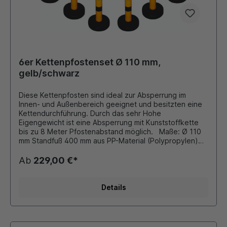
6er Kettenpfostenset Ø 110 mm,
gelb/schwarz
Diese Kettenpfosten sind ideal zur Absperrung im
Innen- und Außenbereich geeignet und besitzten eine
Kettendurchführung. Durch das sehr Hohe
Eigengewicht ist eine Absperrung mit Kunststoffkette
bis zu 8 Meter Pfostenabstand möglich. Maße: Ø 110
mm Standfuß 400 mm aus PP-Material (Polypropylen)
Höhe: 1200 mm Farbe: gelb mit 3 reflektierenden Folien
Fuß mit 8-10 kg Sand befüllbar 6er Set besteht aus: 6
Ab
229,00 €*
x Kettenpfosten a 3,5 kg 25 Meter Kunststoffkette (6x8
mm Ovalprofil) Zubehör (gegen Aufpreis): diverse
Schilder, Hinweistafeln siehe Zubehör
Details