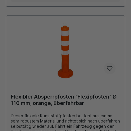
Sie sind für gelegentliches Anfahren ausgelegt und
eignen sich ideal dort, wo eine zuverlässige Markierung
zu einem attraktiven Preis gefragt ist. Eine solide
Alternative zu hochflexiblen TPU-Pfosten. Zubehör:
Adapter mit M36 Gewinde zum Einschrauben einer
Schrauböse Schrauböse mit M36 Gewinde passend
zum Adapter verschiedene Schilder, Hinweistafeln,
Zeichen aus Kunststoff
Flexibler Absperrpfosten "Flexipfosten" Ø
110 mm, orange, überfahrbar
Dieser flexible Kunststoffpfosten besteht aus einem
sehr robustem Material und richtet sich nach überfahren
selbsttätig wieder auf. Fährt ein Fahrzeug gegen den