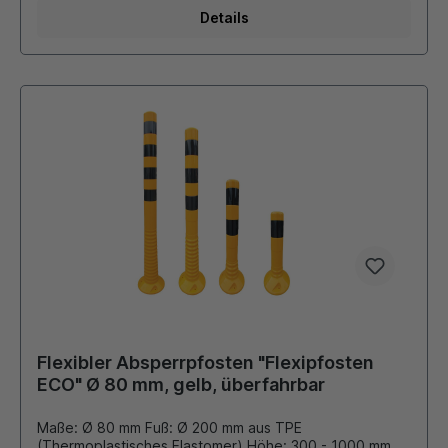
geringer bis mittlerer Belastung. Sie sind für
Details
gelegentliches Anfahren ausgelegt und eignen sich
ideal dort, wo eine zuverlässige Markierung zu einem
attraktiven Preis gefragt ist. Eine solide Alternative zu
hochflexiblen TPU-Pfosten. Zubehör: Adapter mit M36
Gewinde zum Einschrauben einer Schrauböse
Schrauböse mit M36 Gewinde passend zum Adapter
verschiedene Schilder, Hinweistafeln, Zeichen aus
Kunststoff
Flexibler Absperrpfosten "Flexipfosten
ECO" Ø 80 mm, gelb, überfahrbar
Maße: Ø 80 mm Fuß: Ø 200 mm aus TPE
(Thermoplastisches Elastomer) Höhe: 300 - 1000 mm