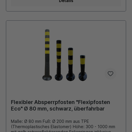
Details
für gelegentliches Anfahren ausgelegt und eignen sich
ideal dort, wo eine zuverlässige Markierung zu einem
attraktiven Preis gefragt ist. Eine solide Alternative zu
hochflexiblen TPU-Pfosten. Zubehör: Adapter mit M36
Gewinde zum Einschrauben einer Schrauböse schwarze
Schrauböse mit M36 Gewinde passend zum Adapter
verschiedene Schilder, Hinweistafeln, Zeichen aus
Kunststoff
Flexibler Absperrpfosten "Flexipfosten
Eco" Ø 80 mm, schwarz, überfahrbar
Maße: Ø 80 mm Fuß: Ø 200 mm aus TPE
(Thermoplastisches Elastomer) Höhe: 300 - 1000 mm
mit gelb retroreflektierenden Folienringen inklusive