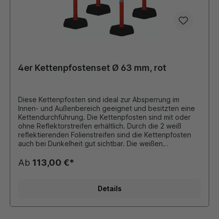
4er Kettenpfostenset Ø 63 mm, rot
Diese Kettenpfosten sind ideal zur Absperrung im
Innen- und Außenbereich geeignet und besitzten eine
Kettendurchführung. Die Kettenpfosten sind mit oder
ohne Reflektorstreifen erhältlich. Durch die 2 weiß
reflektierenden Folienstreifen sind die Kettenpfosten
auch bei Dunkelheit gut sichtbar. Die weißen
Folienstreifen haben die Reflektionsklasse RA 2. Maße:
Ø 63 mm mit Standfuß 370 mm aus PP-Material
Ab
113,00 €*
(Polypropylen) Höhe: 1000 mm Farbe: rot mit
Schrauböse 4er Set besteht aus: 4 x Kettenpfosten a
4,2 kg 4 x 3 Meter Kunststoffkette (6x8 mm Ovalprofil)
Details
8 x Universalhaken zum Eingängen der Kette
Kettenpfosten aus Kunststoff mit eingeschraubter Öse
zum Einhängen von Absperrketten. Durch