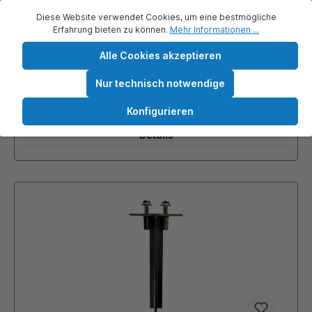
Zubuchbar gegen Aufpreis passend zu folgenden
Diese Website verwendet Cookies, um eine bestmögliche
Produkten: Leitkegel
Erfahrung bieten zu können.
Mehr Informationen ...
Alle Cookies akzeptieren
Nur technisch notwendige
Ab
3,30 €*
Konfigurieren
Details