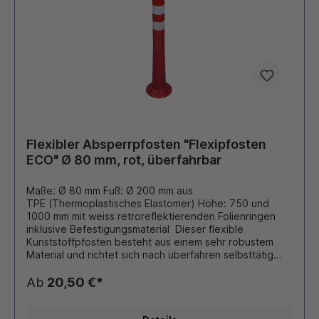
Flexibler Absperrpfosten "Flexipfosten
ECO" Ø 80 mm, rot, überfahrbar
Maße: Ø 80 mm Fuß: Ø 200 mm aus
TPE (Thermoplastisches Elastomer) Höhe: 750 und
1000 mm mit weiss retroreflektierenden Folienringen
inklusive Befestigungsmaterial Dieser flexible
Kunststoffpfosten besteht aus einem sehr robustem
Material und richtet sich nach überfahren selbsttätig
wieder auf. Fährt ein Fahrzeug gegen den Pfosten, so
gibt er nach und knickt auf bis zu 90 Grad um, ohne
Ab
20,50 €*
zerstört zu werden. Die EcoLINE-Flexipfosten aus TPE
bieten eine formstabile und wirtschaftliche Lösung für
Bereiche mit geringer bis mittlerer Belastung. Sie sind