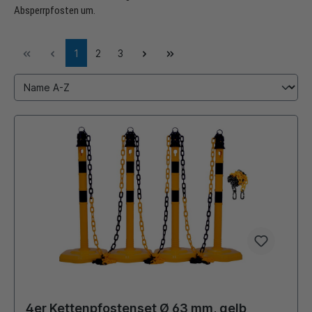
Absperrpfosten um.
1
2
3
4er Kettenpfostenset Ø 63 mm, gelb