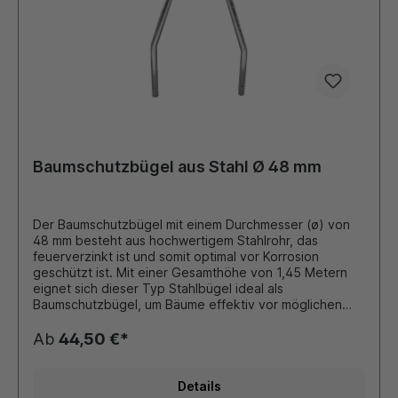
Baumschutzbügel aus Stahl Ø 48 mm
Der Baumschutzbügel mit einem Durchmesser (ø) von
48 mm besteht aus hochwertigem Stahlrohr, das
feuerverzinkt ist und somit optimal vor Korrosion
geschützt ist. Mit einer Gesamthöhe von 1,45 Metern
eignet sich dieser Typ Stahlbügel ideal als
Baumschutzbügel, um Bäume effektiv vor möglichen
Schäden zu schützen. Das Stahlrohr mit einem
Durchmesser von 48 mm und einer Wandstärke von 2,0
Ab
44,50 €*
mm gewährleistet eine robuste Konstruktion. Durch das
Einbetonieren in den Boden wird der Bügel ortsfest
positioniert und dient vielseitig als Anfahrtsschutz,
Details