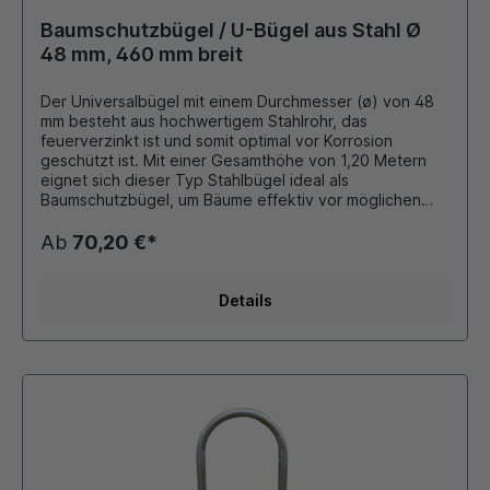
Baumschutzbügel / U-Bügel aus Stahl Ø
48 mm, 460 mm breit
Der Universalbügel mit einem Durchmesser (ø) von 48
mm besteht aus hochwertigem Stahlrohr, das
feuerverzinkt ist und somit optimal vor Korrosion
geschützt ist. Mit einer Gesamthöhe von 1,20 Metern
eignet sich dieser Typ Stahlbügel ideal als
Baumschutzbügel, um Bäume effektiv vor möglichen
Schäden zu schützen oder sogar als Fahrradständer.
Das Stahlrohr mit einem Durchmesser von 48 mm und
Ab
70,20 €*
einer Wandstärke von 2,5 mm gewährleistet eine
robuste Konstruktion. Durch das Einbetonieren in den
Boden wird der Bügel ortsfest positioniert und dient
Details
vielseitig als Anfahrtsschutz, Anlehnbügel für Fahrräder,
oder als Absperrung für verschiedene Anwendungen.
Die feuerverzinkte Oberfläche des Stahls bietet nicht
nur eine ansprechende Optik, sondern gewährleistet
auch eine langlebige Nutzung. Bei Bedarf ist der
Baumschutzbügel in verschiedenen Farben erhältlich,
darunter rot/weiß, schwarz/gelb oder DB 703 – so
können Sie die Optik je nach Umgebung oder
Präferenz wählen. Die Gesamthöhe von 1200 mm und