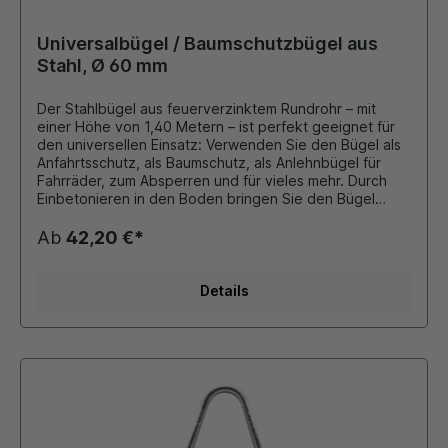
verschiedensten Varianten. Die erforderliche
Gesamthöhe und die Wahlmöglichkeit der Beschichtung
machen ihn zu einer vielseitigen und praktischen
Universalbügel / Baumschutzbügel aus
Lösung für Handwerk, Gewerbe, Industrie, Kommunen
Stahl, Ø 60 mm
und Privatpersonen. Material: Feuerverzinktes Rundrohr
Durchmesser: Ø 48 mm Wandstärke: 2,0 mm
Der Stahlbügel aus feuerverzinktem Rundrohr – mit
Befestigung: Ortssicher durch Einbetonieren
einer Höhe von 1,40 Metern – ist perfekt geeignet für
Abmessungen: Gesamthöhe: 1400 mm Breite außen:
den universellen Einsatz: Verwenden Sie den Bügel als
300 mmOptional gegen Aufpreis mit Knieholm oder
Anfahrtsschutz, als Baumschutz, als Anlehnbügel für
Fußplatten zum Aufdübeln möglich!!!
Fahrräder, zum Absperren und für vieles mehr. Durch
Einbetonieren in den Boden bringen Sie den Bügel
ortsfest an. Wählen Sie die passende Beschichtung und
Farbe für den Schutzbügel: feuerverzinkt, rot/weiss,
Ab
42,20 €*
schwarz/gelb, verkehrsrot oder anthrazit metallic. Die
Preise richten sich je nach Bestellmenge (Staffelpreise).
Details Eckdaten aus feuerverzinktem Rundrohr Ø 60 x
Details
2,5 mm ortsfest zum Einbetonieren Gesamthöhe 1400
mm ​Breite außen 360 mm Optional gegen Aufpreis mit
Knieholm oder Fußplatten zum Aufdübeln möglich!!!