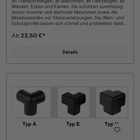
an Transportwegen, an Maschinen, an Fahrzeugen, an
Wänden, Ecken und Kanten. Sie schützen zuverlässig
teures Inventar und wertvolle Maschinen sowie die
Mitarbeitenden vor Stossverletzungen. Die Warn- und
Schutzprofile lassen sich schnell und problemlos dank
der stark haftenden Klebestreifen anbringen. Eventuell
mit einem Cuttermesser oder Schere auf die richtige
Ab
23,50 €*
Länge schneiden, Schutzfolie der Klebestreifen
entfernen und kurz auf die gereinigte Fläche pressen.
Material aus FCKW freiem Polyurethanschaum hoch
Details
flexibel und gegen Farbabrieb geschützt
temperaturbeständig von - 40 °C bis + 100 °C Innen-
und Außeneinsatz geeignet sind brandgeprüft nach DIN
4102 B2. Acrylatkleber ist licht- und alterungsbeständig.