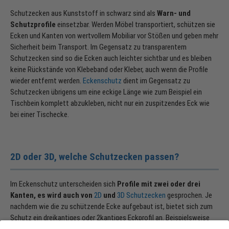
Schutzecken aus Kunststoff in schwarz sind als
Warn- und
Schutzprofile
einsetzbar. Werden Möbel transportiert, schützen sie
Ecken und Kanten von wertvollem Mobiliar vor Stößen und geben mehr
Sicherheit beim Transport. Im Gegensatz zu transparentem
Schutzecken sind so die Ecken auch leichter sichtbar und es bleiben
keine Rückstände von Klebeband oder Kleber, auch wenn die Profile
wieder entfernt werden.
Eckenschutz
dient im Gegensatz zu
Schutzecken übrigens um eine eckige Länge wie zum Beispiel ein
Tischbein komplett abzukleben, nicht nur ein zuspitzendes Eck wie
bei einer Tischecke.
2D oder 3D, welche Schutzecken passen?
Im Eckenschutz unterscheiden sich
Profile mit zwei oder drei
Kanten, es wird auch von
2D
und
3D Schutzecken
gesprochen. Je
nachdem wie die zu schützende Ecke aufgebaut ist, bietet sich zum
Schutz ein dreikantiges oder 2kantiges Eckprofil an. Beispielsweise