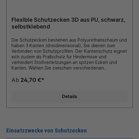
Flexible Schutzecken 3D aus PU, schwarz,
selbstklebend
Die Schutzecken bestehen aus Polyurethanschaum und
haben 3 Kanten (dreidimensional). Sie dienen zum
Verbinden von Schutzprofilen. Der Kantenschutz eignet
sich zudem als Prallschutz für Hindernisse und
verhindert Stoßverletzungen an spitzen Ecken und
Kanten. Wählen Sie zwischen verschiedenen
Ausführungen: Typ A, Typ E und Typ H. Eckdaten: aus
FCKW freiem Polyurethanschaum hoch flexibel und
Ab
24,70 €*
gegen Farbabrieb geschützt temperaturbeständig von
- 40 °C bis + 100 °C für den Innen- und Außeneinsatz
geeignet brandgeprüft nach DIN 4102 B2. Acrylatkleber
Details
ist licht- und alterungsbeständig
Einsatzzwecke von Schutzecken