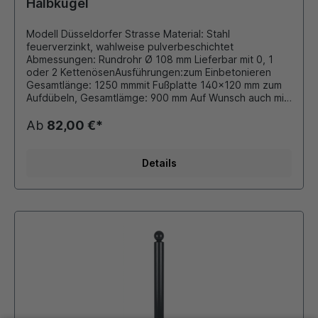
Halbkugel
Modell Düsseldorfer Strasse Material: Stahl
feuerverzinkt, wahlweise pulverbeschichtet
Abmessungen: Rundrohr Ø 108 mm Lieferbar mit 0, 1
oder 2 KettenösenAusführungen:zum Einbetonieren
Gesamtlänge: 1250 mmmit Fußplatte 140x120 mm zum
Aufdübeln, Gesamtlämge: 900 mm Auf Wunsch auch mit
retroreflektierender Folie beklebt. Durch eigene
Pulverbeschichtungsanlage ist auch eine Beschichtung
Ab
82,00 €*
in unseren Standard - RAL Farben oder DB - Farben
möglich. Die bei Bedarf montierten Ösen für
Absperrketten werden stückzahlabhängig verschweißt
Details
oder als Schraubösen ausgeführt. Dieser Stilpoller
bietet sich ideal als preiswerte Lösung für
Begrenzungen von Parkplätzen, Fahrbahnen oder
Grünflächen an.