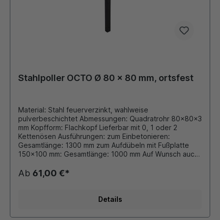
Stahlpoller OCTO Ø 80 x 80 mm, ortsfest
Material: Stahl feuerverzinkt, wahlweise
pulverbeschichtet Abmessungen: Quadratrohr 80x80x3
mm Kopfform: Flachkopf Lieferbar mit 0, 1 oder 2
Kettenösen Ausführungen: zum Einbetonieren:
Gesamtlänge: 1300 mm zum Aufdübeln mit Fußplatte
150x100 mm: Gesamtlänge: 1000 mm Auf Wunsch auch
mit retroreflektiernender Folie, 100 mm von oben
beklebt. Durch eigene Pulverbeschichtungsanlage ist
Ab
61,00 €*
auch eine Beschichtung in unseren Standard - RAL
Farben oder DB - Farben möglich. Die bei Bedarf
montierten Ösen für Absperrketten werden
Details
stückzahlabhängig verschweißt oder als Schraubösen
ausgeführt.