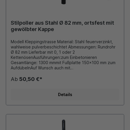
Stilpoller aus Stahl Ø 82 mm, ortsfest mit
gewölbter Kappe
Modell Kleppingstrasse Material: Stahl feuerverzinkt,
wahlweise pulverbeschichtet Abmessungen: Rundrohr
Ø 82 mm Lieferbar mit 0, 1 oder 2
KettenösenAusführungen:zum Einbetonieren
Gesamtlänge: 1300 mmmit Fußplatte 150x100 mm zum
AufdübelnAuf Wunsch auch mit
retroreflektierender Folie beklebt. Durch eigene
Pulverbeschichtungsanlage ist auch eine Beschichtung
Ab
50,50 €*
in unseren Standard - RAL Farben oder DB - Farben
möglich. Die bei Bedarf montierten Ösen für
Absperrketten werden stückzahlabhängig verschweißt
Details
oder als Schraubösen ausgeführt. Dieser Stilpoller
bietet sich ideal als preiswerte Lösung für
Begrenzungen von Parkplätzen, Fahrbahnen oder
Grünflächen an.