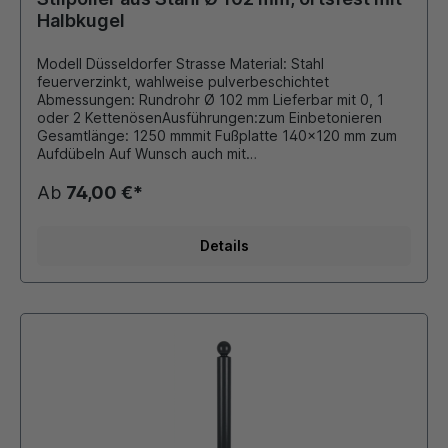
Begrenzungen von Parkplätzen, Fahrbahnen oder
Halbkugel
Grünflächen an.
Modell Düsseldorfer Strasse Material: Stahl
feuerverzinkt, wahlweise pulverbeschichtet
Abmessungen: Rundrohr Ø 102 mm Lieferbar mit 0, 1
oder 2 KettenösenAusführungen:zum Einbetonieren
Gesamtlänge: 1250 mmmit Fußplatte 140x120 mm zum
Aufdübeln Auf Wunsch auch mit
retroreflektierender Folie beklebt. Durch eigene
Pulverbeschichtungsanlage ist auch eine Beschichtung
Ab
74,00 €*
in unseren Standard - RAL Farben oder DB - Farben
möglich. Die bei Bedarf montierten Ösen für
Absperrketten werden stückzahlabhängig verschweißt
Details
oder als Schraubösen ausgeführt. Dieser Stilpoller
bietet sich ideal als preiswerte Lösung für
Begrenzungen von Parkplätzen, Fahrbahnen oder
Grünflächen an.