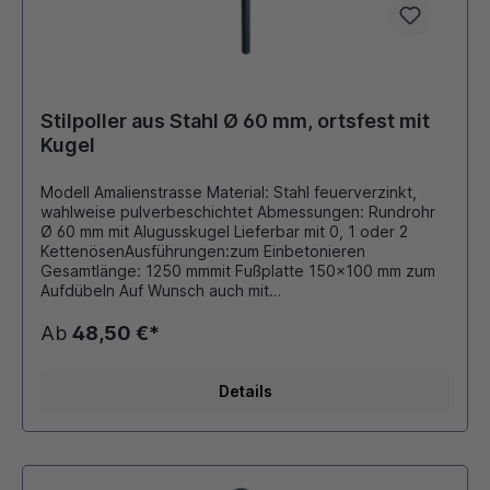
Stilpoller aus Stahl Ø 60 mm, ortsfest mit
Kugel
Modell Amalienstrasse Material: Stahl feuerverzinkt,
wahlweise pulverbeschichtet Abmessungen: Rundrohr
Ø 60 mm mit Alugusskugel Lieferbar mit 0, 1 oder 2
KettenösenAusführungen:zum Einbetonieren
Gesamtlänge: 1250 mmmit Fußplatte 150x100 mm zum
Aufdübeln Auf Wunsch auch mit
retroreflektierender Folie beklebt. Durch eigene
Pulverbeschichtungsanlage ist auch eine Beschichtung
Ab
48,50 €*
in unseren Standard - RAL Farben oder DB - Farben
möglich. Die bei Bedarf montierten Ösen für
Absperrketten werden stückzahlabhängig verschweißt
Details
oder als Schraubösen ausgeführt. Dieser Stilpoller
bietet sich ideal als preiswerte Lösung für
Begrenzungen von Parkplätzen, Fahrbahnen oder
Grünflächen an.