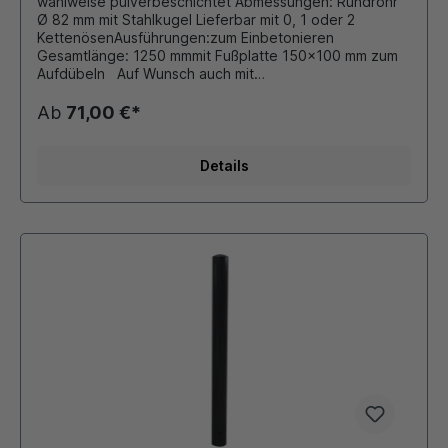
wahlweise pulverbeschichtet Abmessungen: Rundrohr
Ø 82 mm mit Stahlkugel Lieferbar mit 0, 1 oder 2
KettenösenAusführungen:zum Einbetonieren
Gesamtlänge: 1250 mmmit Fußplatte 150x100 mm zum
Aufdübeln Auf Wunsch auch mit
retroreflektierender Folie beklebt. Durch eigene
Pulverbeschichtungsanlage ist auch eine Beschichtung
Ab
71,00 €*
in unseren Standard - RAL Farben oder DB - Farben
möglich. Die bei Bedarf montierten Ösen für
Absperrketten werden stückzahlabhängig verschweißt
Details
oder als Schraubösen ausgeführt. Dieser Stilpoller
bietet sich ideal als preiswerte Lösung für
Begrenzungen von Parkplätzen, Fahrbahnen oder
Grünflächen an.