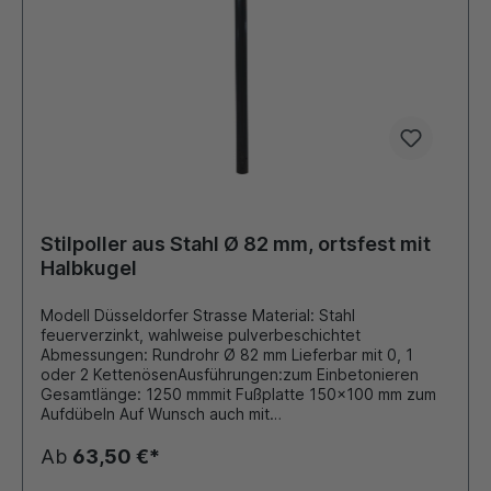
Stilpoller aus Stahl Ø 82 mm, ortsfest mit
Halbkugel
Modell Düsseldorfer Strasse Material: Stahl
feuerverzinkt, wahlweise pulverbeschichtet
Abmessungen: Rundrohr Ø 82 mm Lieferbar mit 0, 1
oder 2 KettenösenAusführungen:zum Einbetonieren
Gesamtlänge: 1250 mmmit Fußplatte 150x100 mm zum
Aufdübeln Auf Wunsch auch mit
retroreflektierender Folie beklebt. Durch eigene
Pulverbeschichtungsanlage ist auch eine Beschichtung
Ab
63,50 €*
in unseren Standard - RAL Farben oder DB - Farben