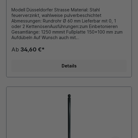
Modell Düsseldorfer Strasse Material: Stahl
feuerverzinkt, wahlweise pulverbeschichtet
Abmessungen: Rundrohr Ø 60 mm Lieferbar mit 0, 1
oder 2 KettenösenAusführungen:zum Einbetonieren
Gesamtlänge: 1250 mmmit Fußplatte 150x100 mm zum
Aufdübeln Auf Wunsch auch mit
retroreflektierender Folie beklebt. Durch eigene
Pulverbeschichtungsanlage ist auch eine Beschichtung
Ab
34,60 €*
in unseren Standard - RAL Farben oder DB - Farben
möglich. Die bei Bedarf montierten Ösen für
Absperrketten werden stückzahlabhängig verschweißt
Details
oder als Schraubösen ausgeführt. Dieser Stilpoller
bietet sich ideal als preiswerte Lösung für
Begrenzungen von Parkplätzen, Fahrbahnen oder
Grünflächen an.