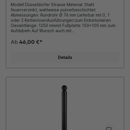
Modell Düsseldorfer Strasse Material: Stahl
feuerverzinkt, wahlweise pulverbeschichtet
Abmessungen: Rundrohr Ø 76 mm Lieferbar mit 0, 1
oder 2 KettenösenAusführungen:zum Einbetonieren
Gesamtlänge: 1250 mmmit Fußplatte 150x100 mm zum
Aufdübeln Auf Wunsch auch mit
retroreflektierender Folie beklebt. Durch eigene
Pulverbeschichtungsanlage ist auch eine Beschichtung
Ab
46,00 €*
in unseren Standard - RAL Farben oder DB - Farben
möglich. Die bei Bedarf montierten Ösen für
Absperrketten werden stückzahlabhängig verschweißt
Details
oder als Schraubösen ausgeführt. Dieser Stilpoller
bietet sich ideal als preiswerte Lösung für
Begrenzungen von Parkplätzen, Fahrbahnen oder
Grünflächen an.