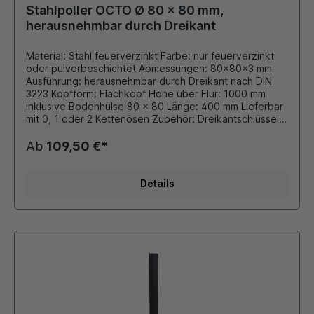
Stahlpoller OCTO Ø 80 x 80 mm,
herausnehmbar durch Dreikant
Material: Stahl feuerverzinkt Farbe: nur feuerverzinkt
oder pulverbeschichtet Abmessungen: 80x80x3 mm
Ausführung: herausnehmbar durch Dreikant nach DIN
3223 Kopfform: Flachkopf Höhe über Flur: 1000 mm
inklusive Bodenhülse 80 x 80 Länge: 400 mm Lieferbar
mit 0, 1 oder 2 Kettenösen Zubehör: Dreikantschlüssel
(Bestell-Nr. 6.001) bitte separat dazu bestellen. Auf
Wunsch auch mit retroreflektiernender Folie, 100 mm
Ab
109,50 €*
von oben beklebt. Durch eigene
Pulverbeschichtungsanlage ist auch eine ander
Beschichtung in unseren RAL oder DB - Farben möglich.
Details