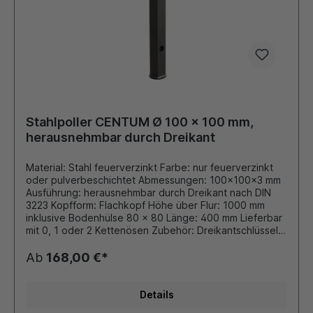
Stahlpoller CENTUM Ø 100 x 100 mm,
herausnehmbar durch Dreikant
Material: Stahl feuerverzinkt Farbe: nur feuerverzinkt
oder pulverbeschichtet Abmessungen: 100x100x3 mm
Ausführung: herausnehmbar durch Dreikant nach DIN
3223 Kopfform: Flachkopf Höhe über Flur: 1000 mm
inklusive Bodenhülse 80 x 80 Länge: 400 mm Lieferbar
mit 0, 1 oder 2 Kettenösen Zubehör: Dreikantschlüssel
(Bestell-Nr. 6.001) bitte separat dazu bestellen. Auf
Wunsch auch mit retroreflektiernender Folie, 100 mm
Ab
168,00 €*
von oben beklebt. Durch eigene
Pulverbeschichtungsanlage ist auch eine ander
Beschichtung in unseren RAL oder DB - Farben möglich.
Details