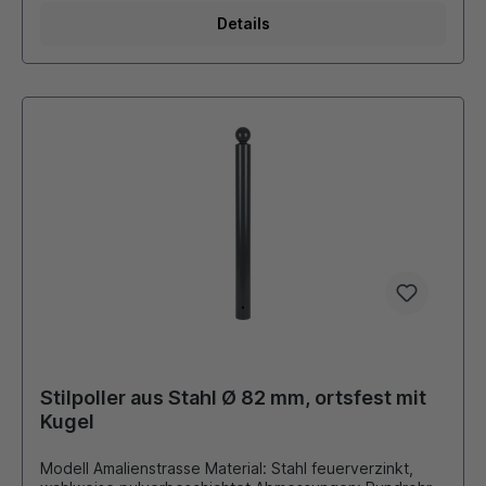
möglich. Die bei Bedarf montierten Ösen für
Absperrketten werden stückzahlabhängig verschweißt
Details
oder als Schraubösen ausgeführt. Dieser Stilpoller
bietet sich ideal als preiswerte Lösung für
Begrenzungen von Parkplätzen, Fahrbahnen oder
Grünflächen an.
Stilpoller aus Stahl Ø 82 mm, ortsfest mit
Kugel
Modell Amalienstrasse Material: Stahl feuerverzinkt,