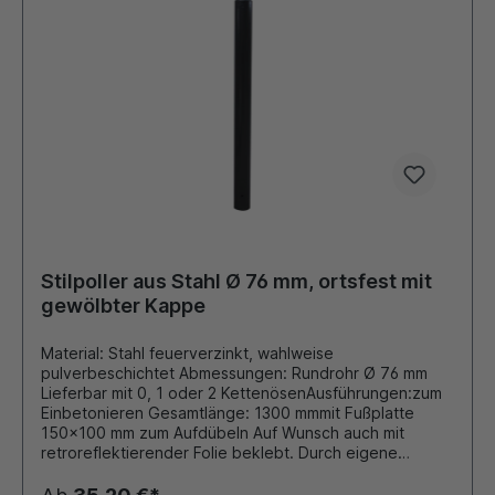
Stilpoller aus Stahl Ø 76 mm, ortsfest mit
gewölbter Kappe
Material: Stahl feuerverzinkt, wahlweise
pulverbeschichtet Abmessungen: Rundrohr Ø 76 mm
Lieferbar mit 0, 1 oder 2 KettenösenAusführungen:zum
Einbetonieren Gesamtlänge: 1300 mmmit Fußplatte
150x100 mm zum Aufdübeln Auf Wunsch auch mit
retroreflektierender Folie beklebt. Durch eigene
Pulverbeschichtungsanlage ist auch eine Beschichtung
in unseren Standard - RAL Farben oder DB - Farben