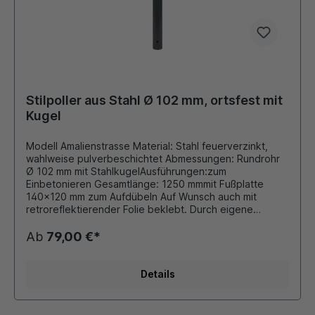
Stilpoller aus Stahl Ø 102 mm, ortsfest mit
Kugel
Modell Amalienstrasse Material: Stahl feuerverzinkt,
wahlweise pulverbeschichtet Abmessungen: Rundrohr
Ø 102 mm mit StahlkugelAusführungen:zum
Einbetonieren Gesamtlänge: 1250 mmmit Fußplatte
140x120 mm zum Aufdübeln Auf Wunsch auch mit
retroreflektierender Folie beklebt. Durch eigene
Pulverbeschichtungsanlage ist auch eine Beschichtung
in unseren Standard - RAL Farben oder DB - Farben
Ab
79,00 €*
möglich. Die bei Bedarf montierten Ösen für
Absperrketten werden stückzahlabhängig verschweißt
oder als Schraubösen ausgeführt. Dieser Stilpoller
Details
bietet sich ideal als preiswerte Lösung für
Begrenzungen von Parkplätzen, Fahrbahnen oder
Grünflächen an.