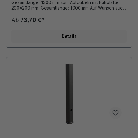
Gesamtlänge: 1300 mm zum Aufdübeln mit Fußplatte
200x200 mm: Gesamtlänge: 1000 mm Auf Wunsch auch
mit retroreflektiernender Folie, 100 mm von oben
beklebt. Durch eigene Pulverbeschichtungsanlage ist
Ab
73,70 €*
auch eine Beschichtung in unseren Standard - RAL
Farben oder DB - Farben möglich. Die bei Bedarf
montierten Ösen für Absperrketten werden
Details
stückzahlabhängig verschweißt oder als Schraubösen
ausgeführt.