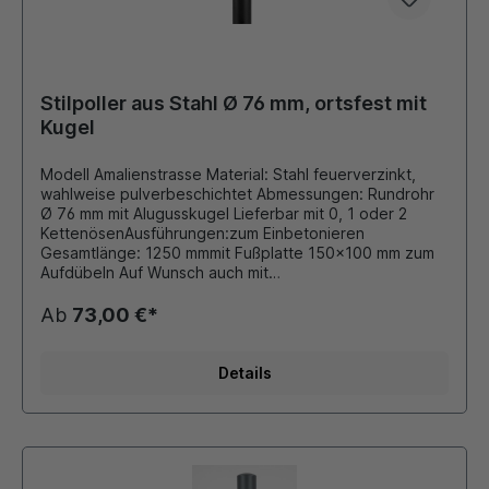
Stilpoller aus Stahl Ø 76 mm, ortsfest mit
Kugel
Modell Amalienstrasse Material: Stahl feuerverzinkt,
wahlweise pulverbeschichtet Abmessungen: Rundrohr
Ø 76 mm mit Alugusskugel Lieferbar mit 0, 1 oder 2
KettenösenAusführungen:zum Einbetonieren
Gesamtlänge: 1250 mmmit Fußplatte 150x100 mm zum
Aufdübeln Auf Wunsch auch mit
retroreflektierender Folie beklebt. Durch eigene
Pulverbeschichtungsanlage ist auch eine Beschichtung
Ab
73,00 €*
in unseren Standard - RAL Farben oder DB - Farben
möglich. Die bei Bedarf montierten Ösen für
Absperrketten werden stückzahlabhängig verschweißt
Details
oder als Schraubösen ausgeführt. Dieser Stilpoller
bietet sich ideal als preiswerte Lösung für
Begrenzungen von Parkplätzen, Fahrbahnen oder
Grünflächen an.