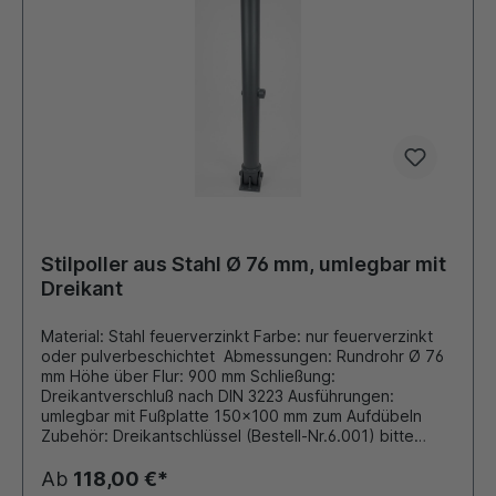
Stilpoller aus Stahl Ø 76 mm, umlegbar mit
Dreikant
Material: Stahl feuerverzinkt Farbe: nur feuerverzinkt
oder pulverbeschichtet Abmessungen: Rundrohr Ø 76
mm Höhe über Flur: 900 mm Schließung:
Dreikantverschluß nach DIN 3223 Ausführungen:
umlegbar mit Fußplatte 150x100 mm zum Aufdübeln
Zubehör: Dreikantschlüssel (Bestell-Nr.6.001) bitte
separat dazu bestellen. Gegebenenfalls zusätzliche
Ankerplatte zum Einbetonieren (Bestell-Nr. 8.011)
Ab
118,00 €*
bestellen.Auf Wunsch auch mit