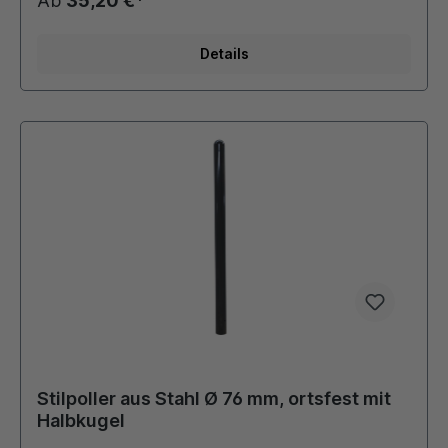
Ab
35,20 €*
möglich. Die bei Bedarf montierten Ösen für
Absperrketten werden stückzahlabhängig verschweißt
oder als Schraubösen ausgeführt. Dieser Stilpoller
Details
bietet sich ideal als preiswerte Lösung für
Begrenzungen von Parkplätzen, Fahrbahnen oder
Grünflächen an.
Stilpoller aus Stahl Ø 76 mm, ortsfest mit
Halbkugel