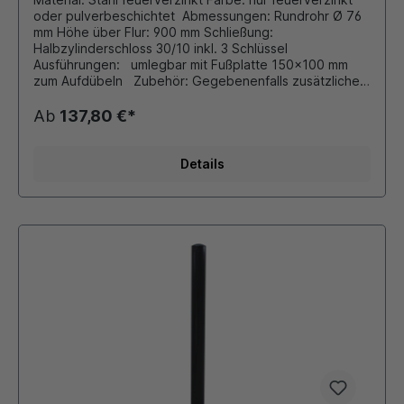
oder pulverbeschichtet Abmessungen: Rundrohr Ø 76
mm Höhe über Flur: 900 mm Schließung:
Halbzylinderschloss 30/10 inkl. 3 Schlüssel
Ausführungen: umlegbar mit Fußplatte 150x100 mm
zum Aufdübeln Zubehör: Gegebenenfalls zusätzliche
Ankerplatte zum Einbetonieren (Bestell-Nr. 8.011)
bestellen.Auf Wunsch auch mit
Ab
137,80 €*
retroreflektiernender Folie lieferbar !!! Durch eigene
Pulverbeschichtungsanlage ist auch eine Beschichtung
in unseren Standard - RAL Farben oder DB - Farben
Details
möglich.