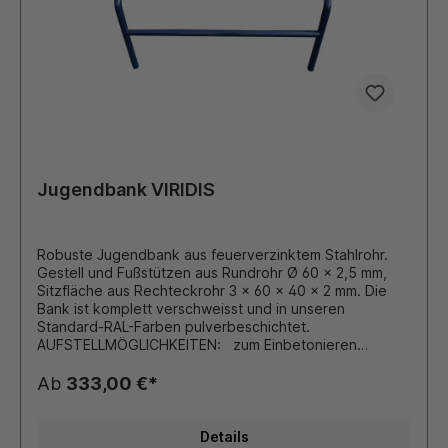
empfehlen -ohne Gewähr- L/B/H 1000/800/800 mm.
Abmessungen: Gesamtbreite ca. 1660 mmGesamthöhe
ca. 1550 mmdavon 700 mm in BetonfundamenSitzhöhe
ca. 850 mm
Jugendbank VIRIDIS
Robuste Jugendbank aus feuerverzinktem Stahlrohr.
Gestell und Fußstützen aus Rundrohr Ø 60 x 2,5 mm,
Sitzfläche aus Rechteckrohr 3 x 60 x 40 x 2 mm. Die
Bank ist komplett verschweisst und in unseren
Standard-RAL-Farben pulverbeschichtet.
AUFSTELLMÖGLICHKEITEN: zum Einbetonieren
MASSE: Länge ca. 2000 mm Gesamthöhe ca. 1250 mm
obere Sitzhöhe 850 mm Fußablage 450 mm
Ab
333,00 €*
Gesamttiefe 300 mm
Details