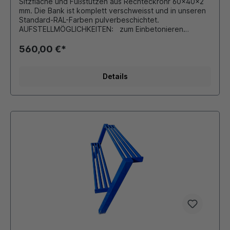
Sitzfläche und Fußstützen aus Rechteckrohr 60x40x2
mm. Die Bank ist komplett verschweisst und in unseren
Standard-RAL-Farben pulverbeschichtet.
AUFSTELLMÖGLICHKEITEN: zum Einbetonieren
MASSE: Länge ca. 1950 mm Gesamthöhe ca. 1250 mm
obere Sitzhöhe 850 mm Fußablage 450 mm
560,00 €*
Gesamttiefe 250 mm
Details