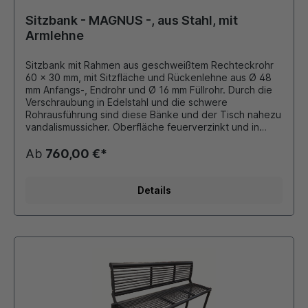
und Basaltgrau Gewicht: 165 kg Befestigung: Zum
Einbetonieren Anlieferung: Zerlegt auf Palette, mit
Sitzbank - MAGNUS -, aus Stahl, mit
passenden Schrauben aus Edelstahl
Armlehne
Sitzbank mit Rahmen aus geschweißtem Rechteckrohr
60 x 30 mm, mit Sitzfläche und Rückenlehne aus Ø 48
mm Anfangs-, Endrohr und Ø 16 mm Füllrohr. Durch die
Verschraubung in Edelstahl und die schwere
Rohrausführung sind diese Bänke und der Tisch nahezu
vandalismussicher. Oberfläche feuerverzinkt und in
Standard-RAL pulverbeschichtet oder in anderen
Farben möglich. Befestigung: Zum Einbetonieren oder
Ab
760,00 €*
Aufdübeln Anlieferung: Zerlegt auf Palette, mit
passenden Schrauben aus Edelstahl Ausführung: Als
Bank mit Rückenlehne und Armlehnen, Sitzhöhe ca. 450
Details
mm, Gesamthöhe ca. 850 mm, Sitztiefe ca. 450 mm,
Länge ca. 1900 mm, als 3-Sitzer passend dazu: Tisch,
750 x 1800 mm, Gesamthöhe 1050 mm, davon ca. 850
mm über Flur Gegen Aupfreis (auf Anfrage) auch als
Seniorenbank mit erhöhter Sitzhöhe lieferbar !!!