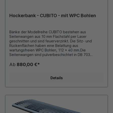
Hockerbank - CUBITO - mit WPC Bohlen
Bänke der Modellreihe CUBITO bestehen aus
Seitenwangen aus 10 mm Flachstahl per Laser
geschnitten und sind feuerverzinkt. Die Sitz- und
Rückenflächen haben eine Belattung aus
wartungsfreien WPC Bohlen, 112 x 40 mm.Die
Seitenwangen sind pulverbeschichtet in DB 703
eisenglimmer feinstruktur matt. Andere Farben auf
Anfrage möglich! Für die Herstellung der GCC - Bohlen
Ab
880,00 €*
finden ausnahmslos Holzfasern Verwendung, die als
Restholz in der Hobel- und Sägeindustrie anfallen. Das
Holz dazu stammt aus nachhaltig bewirtschafteten und
Details
PEFC-zertifizierten europäischen Waldbeständen. Der
Holzanteil ist bis zu 75%, mit bis zu 30%
wiederaufbereitetem Kunstharz. Dies verleiht der
Belattung eine sehr dichte und extrem robuste
Oberfläche, denen auch starke Beanspruchung und
Witterung jahrzehntelang nichts anhaben können.
Vorteile : - enthält bis zu 75 % Holzfasern aus nachhaltig