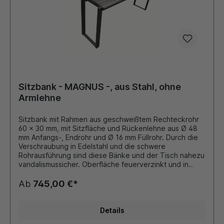
Sitzbank - MAGNUS -, aus Stahl, ohne
Armlehne
Sitzbank mit Rahmen aus geschweißtem Rechteckrohr
60 x 30 mm, mit Sitzfläche und Rückenlehne aus Ø 48
mm Anfangs-, Endrohr und Ø 16 mm Füllrohr. Durch die
Verschraubung in Edelstahl und die schwere
Rohrausführung sind diese Bänke und der Tisch nahezu
vandalismussicher. Oberfläche feuerverzinkt und in
Standard-RAL pulverbeschichtet oder in anderen
Farben möglich. Befestigung: Zum Einbetonieren oder
Ab
745,00 €*
Aufdübeln Anlieferung: Zerlegt auf Palette, mit
passenden Schrauben aus Edelstahl Ausführung: Als
Bank mit Rückenlehne und ohne Armlehnen, Sitzhöhe
Details
ca. 450 mm, Gesamthöhe ca. 850 mm, Sitztiefe ca. 450