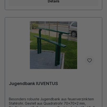
Sitztiefe ca. 450 mm passend dazu: Tisch, 750 x 1800
Details
mm, Gesamthöhe 1050 mm, davon ca. 850 mm über Flur
Gegen Aupfreis auch als Seniorenbank mit erhöhter
Sitzhöhe um 100 mm lieferbar !!!
Jugendbank IUVENTUS
Besonders robuste Jugendbank aus feuerverzinktem
Stahlrohr. Gestell aus Quadratrohr 70x70x2 mm,