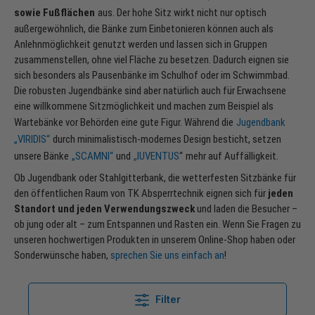
sowie Fußflächen
aus. Der hohe Sitz wirkt nicht nur optisch
außergewöhnlich, die Bänke zum Einbetonieren können auch als
Anlehnmöglichkeit genutzt werden und lassen sich in Gruppen
zusammenstellen, ohne viel Fläche zu besetzen. Dadurch eignen sie
sich besonders als Pausenbänke im Schulhof oder im Schwimmbad.
Die robusten Jugendbänke sind aber natürlich auch für Erwachsene
eine willkommene Sitzmöglichkeit und machen zum Beispiel als
Wartebänke vor Behörden eine gute Figur. Während die
Jugendbank
„VIRIDIS“
durch minimalistisch-modernes Design besticht, setzen
unsere Bänke
„SCAMNI“
und
„
IUVENTUS
“
mehr auf Auffälligkeit.
Ob Jugendbank oder Stahlgitterbank, die wetterfesten Sitzbänke für
den öffentlichen Raum von TK Absperrtechnik eignen sich für
jeden
Standort und jeden Verwendungszweck
und laden die Besucher –
ob jung oder alt – zum Entspannen und Rasten ein. Wenn Sie Fragen zu
unseren hochwertigen Produkten in unserem Online-Shop haben oder
Sonderwünsche haben,
sprechen Sie uns einfach an
!
Filter