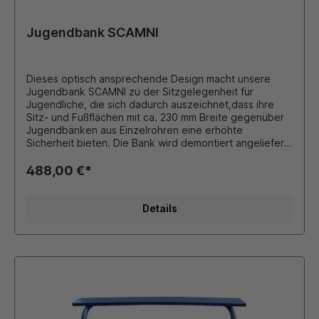
Jugendbank SCAMNI
Dieses optisch ansprechende Design macht unsere
Jugendbank SCAMNI zu der Sitzgelegenheit für
Jugendliche, die sich dadurch auszeichnet,dass ihre
Sitz- und Fußflächen mit ca. 230 mm Breite gegenüber
Jugendbänken aus Einzelrohren eine erhöhte
Sicherheit bieten. Die Bank wird demontiert angeliefert,
was die Lieferkosten senkt, ist aber vor Ort schnell
montiert. Sie besteht aus 2 Seitenwangen aus
488,00 €*
Quadratrohr 80 x 80 x 3 mm mit angeschweißten
Halterungen für die Sitz- und Fußauflage. Diese
bestehen aus den Gegenhaltern mit 4 eingeschweißten
Details
Rohren Ø 38 X 2,6 mm. Die gesamte Anlage ist verzinkt
und im Duplexverfahren mit unseren Standard-RAL-
Farben pulverbeschichtet. - Sonderfarben gegen
Aufpreis Die Seitenwangen werden mit einer Neigung
von 110° ca. 700 mm in Beton gesetzt. Die Lieferung
erfolgt einschließlich des Verschraubungsmaterials aus
Edelstahl. Befestigung: Zum Einbetonieren,
Fundamentgröße ist bauseits statisch zu ermitteln. Wir