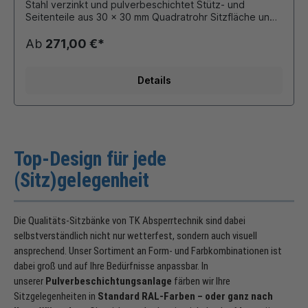
Stahl verzinkt und pulverbeschichtet Stütz- und
Seitenteile aus 30 x 30 mm Quadratrohr Sitzfläche und
Rückenlehne aus gewölbtem Gitternetz aus 8 mm
Rundstahl AUFSTELLMÖGLICHKEITEN: zum Aufdübeln
Ab
271,00 €*
oder frei aufstellbar MASSE: Länge 1560 mm Höhe mit
Rückenlehne 780 mm Sitzhöhe 420 mm Sitztiefe 450
mm Die Farboberfläche garantiert Ihnen eine lange
Details
Glanzhaltigkeit, Farbechtheit und bietet einen
besonders langen Korrosionsschutz. Sämtliche
Verbindungsschrauben sind aus rostfreiem Edelstahl.
Top-Design für jede
(Sitz)gelegenheit
Die Qualitäts-Sitzbänke von TK Absperrtechnik sind dabei
selbstverständlich nicht nur wetterfest, sondern auch visuell
ansprechend. Unser Sortiment an Form- und Farbkombinationen ist
dabei groß und auf Ihre Bedürfnisse anpassbar. In
unserer
Pulverbeschichtungsanlage
färben wir Ihre
Sitzgelegenheiten in
Standard RAL-Farben – oder ganz nach