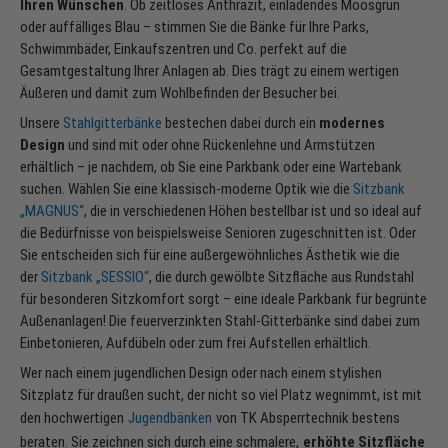
Ihren Wünschen
. Ob zeitloses Anthrazit, einladendes Moosgrün
oder auffälliges Blau – stimmen Sie die Bänke für Ihre Parks,
Schwimmbäder, Einkaufszentren und Co. perfekt auf die
Gesamtgestaltung Ihrer Anlagen ab. Dies trägt zu einem wertigen
Äußeren und damit zum Wohlbefinden der Besucher bei.
Unsere
Stahlgitterbänke
bestechen dabei durch ein
modernes
Design
und sind mit oder ohne Rückenlehne und Armstützen
erhältlich – je nachdem, ob Sie eine Parkbank oder eine Wartebank
suchen. Wählen Sie eine klassisch-moderne Optik wie die
Sitzbank
„MAGNUS“
, die in verschiedenen Höhen bestellbar ist und so ideal auf
die Bedürfnisse von beispielsweise Senioren zugeschnitten ist. Oder
Sie entscheiden sich für eine außergewöhnliches Ästhetik wie die
der
Sitzbank „SESSIO
“
, die durch gewölbte Sitzfläche aus Rundstahl
für besonderen Sitzkomfort sorgt – eine ideale Parkbank für begrünte
Außenanlagen! Die feuerverzinkten Stahl-Gitterbänke sind dabei zum
Einbetonieren, Aufdübeln oder zum frei Aufstellen erhältlich.
Wer nach einem jugendlichen Design oder nach einem stylishen
Sitzplatz für draußen sucht, der nicht so viel Platz wegnimmt, ist mit
den hochwertigen
Jugendbänken
von TK Absperrtechnik bestens
beraten. Sie zeichnen sich durch eine schmalere,
erhöhte Sitzfläche