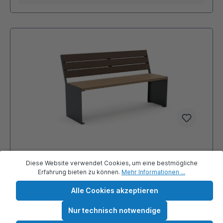
Diese Website verwendet Cookies, um eine bestmögliche
Sitzbank - CUBITO - mit WPC Bohlen
Erfahrung bieten zu können.
Mehr Informationen ...
Alle Cookies akzeptieren
Bänke der Modellreihe CUBITO bestehen aus
Seitenwangen aus 10 mm Flachstahl per Laser
Nur technisch notwendige
geschnitten und sind feuerverzinkt. Die Sitz- und