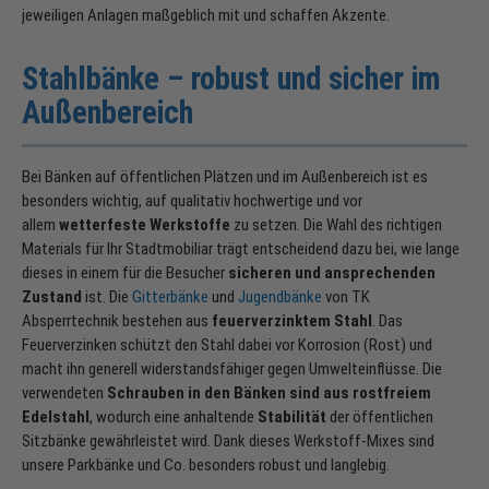
jeweiligen Anlagen maßgeblich mit und schaffen Akzente.
Stahlbänke – robust und sicher im
Außenbereich
Bei Bänken auf öffentlichen Plätzen und im Außenbereich ist es
besonders wichtig, auf qualitativ hochwertige und vor
allem
wetterfeste Werkstoffe
zu setzen. Die Wahl des richtigen
Materials für Ihr Stadtmobiliar trägt entscheidend dazu bei, wie lange
dieses in einem für die Besucher
sicheren und ansprechenden
Zustand
ist. Die
Gitterbänke
und
Jugendbänke
von TK
Absperrtechnik bestehen aus
feuerverzinktem Stahl
. Das
Feuerverzinken schützt den Stahl dabei vor Korrosion (Rost) und
macht ihn generell widerstandsfähiger gegen Umwelteinflüsse. Die
verwendeten
Schrauben in den Bänken sind aus rostfreiem
Edelstahl
, wodurch eine anhaltende
Stabilität
der öffentlichen
Sitzbänke gewährleistet wird. Dank dieses Werkstoff-Mixes sind
unsere Parkbänke und Co. besonders robust und langlebig.